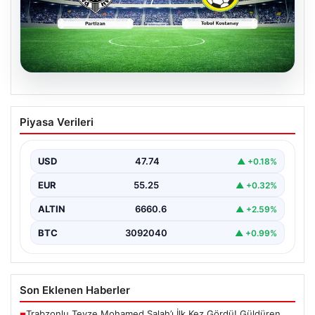
06.08.2026
CANLI | Partizan – Tobol Kostanay Canlı
Piyasa Verileri
Maç Anlatımı
USD
47.74
▲ +0.18%
EUR
55.25
▲ +0.32%
ALTIN
6660.6
▲ +2.59%
BTC
3092040
▲ +0.99%
Son Eklenen Haberler
Trabzonlu Teyze Mohamed Salah’ı İlk Kez Gördü! Güldüren