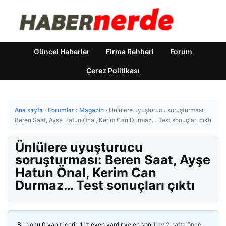
Güncel Haberler
Firma Rehberi
Forum
Çerez Politikası
Ana sayfa
›
Forumlar
›
Magazin
›
Ünlülere uyuşturucu soruşturması:
Beren Saat, Ayşe Hatun Önal, Kerim Can Durmaz… Test sonuçları çıktı
Ünlülere uyuşturucu
soruşturması: Beren Saat, Ayşe
Hatun Önal, Kerim Can
Durmaz… Test sonuçları çıktı
Bu konu 0 yanıt içerir, 1 izleyen vardır ve en son
1 ay 2 hafta önce