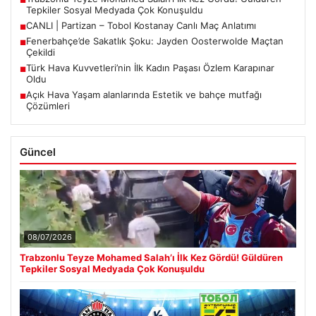
■
Tepkiler Sosyal Medyada Çok Konuşuldu
CANLI | Partizan – Tobol Kostanay Canlı Maç Anlatımı
■
Fenerbahçe’de Sakatlık Şoku: Jayden Oosterwolde Maçtan
■
Çekildi
Türk Hava Kuvvetleri’nin İlk Kadın Paşası Özlem Karapınar
■
Oldu
Açık Hava Yaşam alanlarında Estetik ve bahçe mutfağı
■
Çözümleri
Güncel
08/07/2026
Trabzonlu Teyze Mohamed Salah’ı İlk Kez Gördü! Güldüren
Tepkiler Sosyal Medyada Çok Konuşuldu