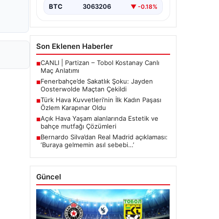
mücadelede…
BTC
3063206
▼ -0.18%
Son Eklenen Haberler
CANLI | Partizan – Tobol Kostanay Canlı
■
Maç Anlatımı
Fenerbahçe’de Sakatlık Şoku: Jayden
■
Oosterwolde Maçtan Çekildi
Türk Hava Kuvvetleri’nin İlk Kadın Paşası
■
Özlem Karapınar Oldu
Açık Hava Yaşam alanlarında Estetik ve
■
bahçe mutfağı Çözümleri
Bernardo Silva’dan Real Madrid açıklaması:
■
‘Buraya gelmemin asıl sebebi…’
Güncel