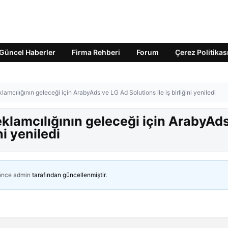
Güncel Haberler
Firma Rehberi
Forum
Çerez Politikas
amcılığının geleceği için ArabyAds ve LG Ad Solutions ile iş birliğini yeniledi
klamcılığının geleceği için ArabyAd
ni yeniledi
 önce
admin
tarafından güncellenmiştir.