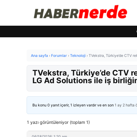
Ana sayfa
›
Forumlar
›
Teknoloji
›
TVekstra, Türkiye’de CTV rekl
TVekstra, Türkiye’de CTV re
LG Ad Solutions ile iş birliği
Bu konu 0 yanıt içerir, 1 izleyen vardır ve en son
1 ay 2 hafta
1 yazı görüntüleniyor (toplam 1)
06/18/2026: 1:20 am