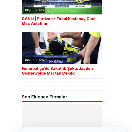
08/06/2026
CANLI | Partizan – Tobol Kostanay Canlı
Maç Anlatımı
08/05/2026
Fenerbahçe’de Sakatlık Şoku: Jayden
Oosterwolde Maçtan Çekildi
Son Eklenen Firmalar
Hastaş Beton
05/26/2026