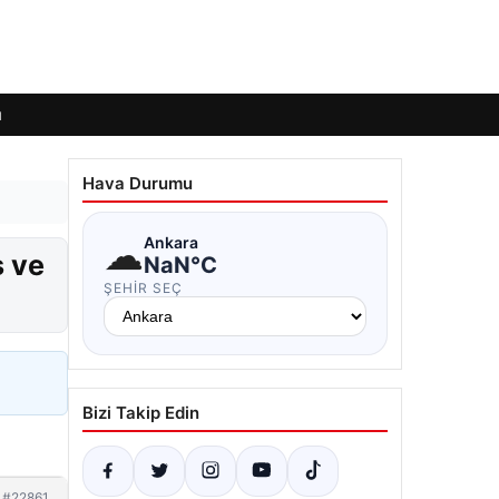
ı
Hava Durumu
☁
Ankara
s ve
NaN°C
ŞEHIR SEÇ
Bizi Takip Edin
#22861