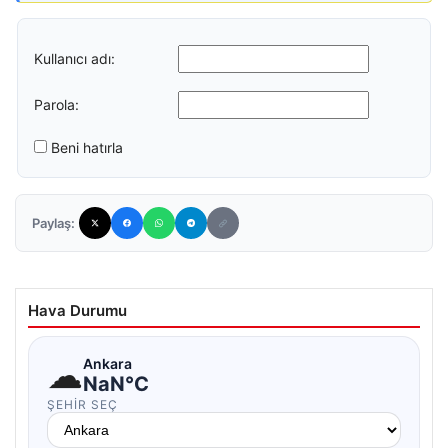
Kullanıcı adı:
Parola:
Beni hatırla
Paylaş:
Hava Durumu
☁
Ankara
NaN°C
ŞEHIR SEÇ