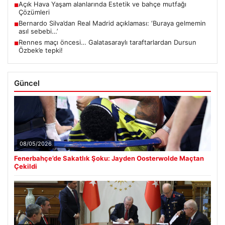
Açık Hava Yaşam alanlarında Estetik ve bahçe mutfağı
■
Çözümleri
Bernardo Silva’dan Real Madrid açıklaması: ‘Buraya gelmemin
■
asıl sebebi…’
Rennes maçı öncesi… Galatasaraylı taraftarlardan Dursun
■
Özbek’e tepki!
Güncel
08/05/2026
Fenerbahçe’de Sakatlık Şoku: Jayden Oosterwolde Maçtan
Çekildi