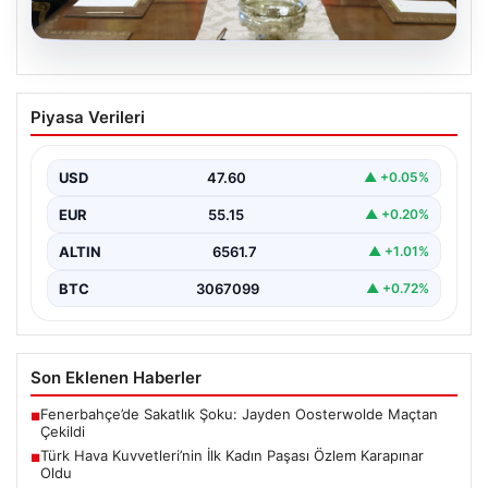
05.08.2026
Türk Hava Kuvvetleri’nin İlk Kadın
Piyasa Verileri
Paşası Özlem Karapınar Oldu
Türk Silahlı Kuvvetleri, tarihi bir döneme imza atarak ilk
kez kadınlardan oluşan yüksek rütbeli…
USD
47.60
▲ +0.05%
EUR
55.15
▲ +0.20%
ALTIN
6561.7
▲ +1.01%
BTC
3067099
▲ +0.72%
Son Eklenen Haberler
Fenerbahçe’de Sakatlık Şoku: Jayden Oosterwolde Maçtan
■
Çekildi
Türk Hava Kuvvetleri’nin İlk Kadın Paşası Özlem Karapınar
■
Oldu