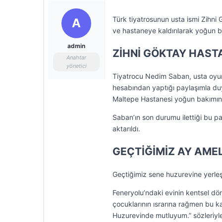
Türk tiyatrosunun usta ismi Zihni 
A
ve hastaneye kaldırılarak yoğun ba
admin
ZİHNİ GÖKTAY HASTA
Anahtar
yönetici
Tiyatrocu Nedim Saban, usta oyun
hesabından yaptığı paylaşımla duy
Maltepe Hastanesi yoğun bakımından
Saban’ın son durumu ilettiği bu p
aktarıldı.
GEÇTİĞİMİZ AY AME
Geçtiğimiz sene huzurevine yerleş
Feneryolu’ndaki evinin kentsel dön
çocuklarının ısrarına rağmen bu ka
Huzurevinde mutluyum.” sözleriyle