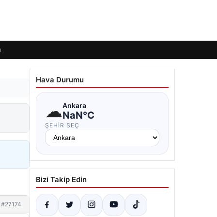
ı
Hava Durumu
☁
Ankara
NaN°C
ŞEHIR SEÇ
Bizi Takip Edin
#27174