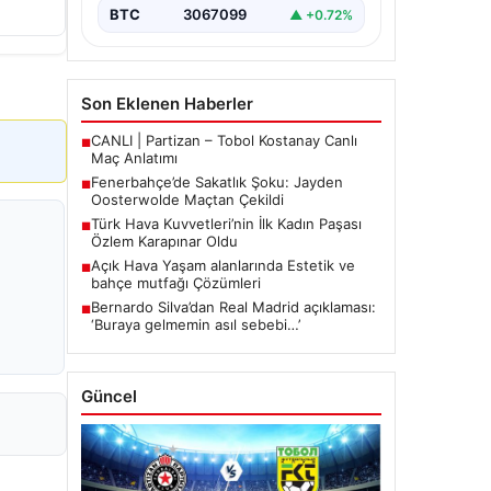
mücadelede…
BTC
3067099
▲ +0.72%
Son Eklenen Haberler
CANLI | Partizan – Tobol Kostanay Canlı
■
Maç Anlatımı
Fenerbahçe’de Sakatlık Şoku: Jayden
■
Oosterwolde Maçtan Çekildi
Türk Hava Kuvvetleri’nin İlk Kadın Paşası
■
Özlem Karapınar Oldu
Açık Hava Yaşam alanlarında Estetik ve
■
bahçe mutfağı Çözümleri
Bernardo Silva’dan Real Madrid açıklaması:
■
‘Buraya gelmemin asıl sebebi…’
Güncel