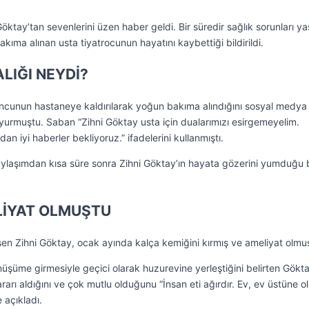
Göktay’tan sevenlerini üzen haber geldi. Bir süredir sağlık sorunları y
kıma alınan usta tiyatrocunun hayatını kaybettiği bildirildi.
LIĞI NEYDİ?
cunun hastaneye kaldırılarak yoğun bakıma alındığını sosyal medya
urmuştu. Saban “Zihni Göktay usta için dualarımızı esirgemeyelim.
 iyi haberler bekliyoruz.” ifadelerini kullanmıştı.
aylaşımdan kısa süre sonra Zihni Göktay’ın hayata gözerini yumduğu b
LİYAT OLMUŞTU
en Zihni Göktay, ocak ayında kalça kemiğini kırmış ve ameliyat olmu
üşüme girmesiyle geçici olarak huzurevine yerleştiğini belirten Gökt
rarı aldığını ve çok mutlu olduğunu “İnsan eti ağırdır. Ev, ev üstüne o
 açıkladı.