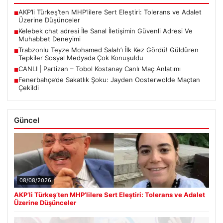
AKP’li Türkeş’ten MHP’lilere Sert Eleştiri: Tolerans ve Adalet
■
Üzerine Düşünceler
Kelebek chat adresi İle Sanal İletişimin Güvenli Adresi Ve
■
Muhabbet Deneyimi
Trabzonlu Teyze Mohamed Salah’ı İlk Kez Gördü! Güldüren
■
Tepkiler Sosyal Medyada Çok Konuşuldu
CANLI | Partizan – Tobol Kostanay Canlı Maç Anlatımı
■
Fenerbahçe’de Sakatlık Şoku: Jayden Oosterwolde Maçtan
■
Çekildi
Güncel
08/08/2026
AKP’li Türkeş’ten MHP’lilere Sert Eleştiri: Tolerans ve Adalet
Üzerine Düşünceler