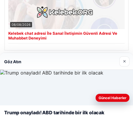
08/08/2026
Kelebek chat adresi İle Sanal İletişimin Güvenli Adresi Ve
Muhabbet Deneyimi
×
Göz Atın
Son Eklenen Firmalar
Cengiz Sigorta
06/23/2026
Web sitemizi nasıl kullandığınızı daha iyi anlayabilmek,
deneyiminizi kişiselleştirmek ve geliştirmek amacıyla çerezler
Güncel Haberler
kullanıyoruz.
Çerez Politikamız
Trump onayladı! ABD tarihinde bir ilk olacak
Reddet
Kabul Et
© 2026 Haber Nerde | Güncel Haberler