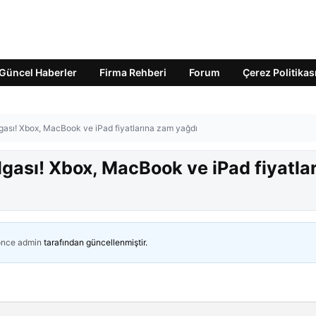
Güncel Haberler
Firma Rehberi
Forum
Çerez Politikas
lgası! Xbox, MacBook ve iPad fiyatlarına zam yağdı
lgası! Xbox, MacBook ve iPad fiyatla
önce
admin
tarafından güncellenmiştir.