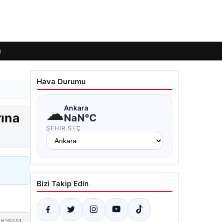
ı
Hava Durumu
☁
Ankara
rına
NaN°C
ŞEHIR SEÇ
Bizi Takip Edin
#25051