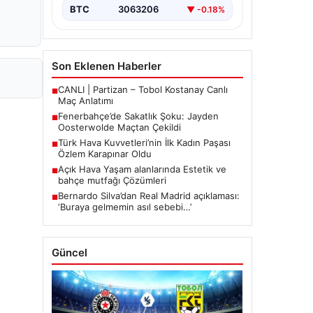
mücadelede…
BTC
3063206
▼ -0.18%
Son Eklenen Haberler
CANLI | Partizan – Tobol Kostanay Canlı
■
Maç Anlatımı
Fenerbahçe’de Sakatlık Şoku: Jayden
■
Oosterwolde Maçtan Çekildi
Türk Hava Kuvvetleri’nin İlk Kadın Paşası
■
Özlem Karapınar Oldu
Açık Hava Yaşam alanlarında Estetik ve
■
bahçe mutfağı Çözümleri
Bernardo Silva’dan Real Madrid açıklaması:
■
‘Buraya gelmemin asıl sebebi…’
Güncel