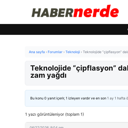
Ana sayfa
›
Forumlar
›
Teknoloji
›
Teknolojide “çipflasyon” da
Teknolojide “çipflasyon” da
zam yağdı
Bu konu 0 yanıt içerir, 1 izleyen vardır ve en son
1 ay 1 hafta 
1 yazı görüntüleniyor (toplam 1)
06/27/2026: 9:04 pm