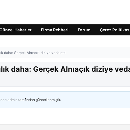
Güncel Haberler
Firma Rehberi
Forum
Çerez Politikas
ık daha: Gerçek Alnıaçık diziye veda etti
ılık daha: Gerçek Alnıaçık diziye ved
 önce
admin
tarafından güncellenmiştir.