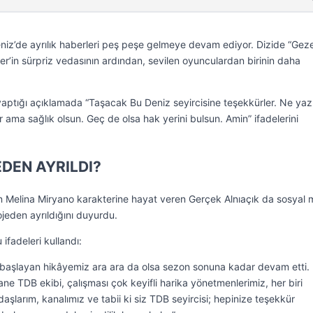
niz’de ayrılık haberleri peş peşe gelmeye devam ediyor. Dizide “Gez
er’in sürpriz vedasının ardından, sevilen oyunculardan birinin daha
yaptığı açıklamada “Taşacak Bu Deniz seyircisine teşekkürler. Ne yazı
 ama sağlık olsun. Geç de olsa hak yerini bulsun. Amin” ifadelerini
DEN AYRILDI?
inin Melina Miryano karakterine hayat veren Gerçek Alnıaçık da sosyal
jeden ayrıldığını duyurdu.
ifadeleri kullandı:
başlayan hikâyemiz ara ara da olsa sezon sonuna kadar devam etti.
e TDB ekibi, çalışması çok keyifli harika yönetmenlerimiz, her biri
aşlarım, kanalımız ve tabii ki siz TDB seyircisi; hepinize teşekkür