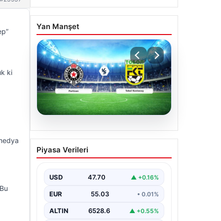
Yan Manşet
ep”
k ki
06.08.2026
 medya
CANLI | Partizan – Tobol
Piyasa Verileri
Kostanay Canlı Maç
Anlatımı
USD
47.70
▲ +0.16%
 Bu
EUR
55.03
• 0.01%
ALTIN
6528.6
▲ +0.55%