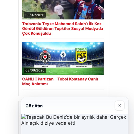
08/07/2026
Trabzonlu Teyze Mohamed Salah’ı İlk Kez
Gördü! Güldüren Tepkiler Sosyal Medyada
Çok Konuşuldu
08/06/2026
CANLI | Partizan – Tobol Kostanay Canlı
Maç Anlatımı
×
Göz Atın
Son Eklenen Firmalar
Cengiz Sigorta
06/23/2026