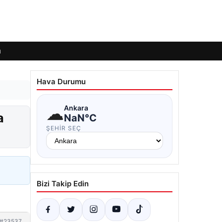
ı
Hava Durumu
☁
Ankara
a
NaN°C
ŞEHIR SEÇ
Bizi Takip Edin
#23537