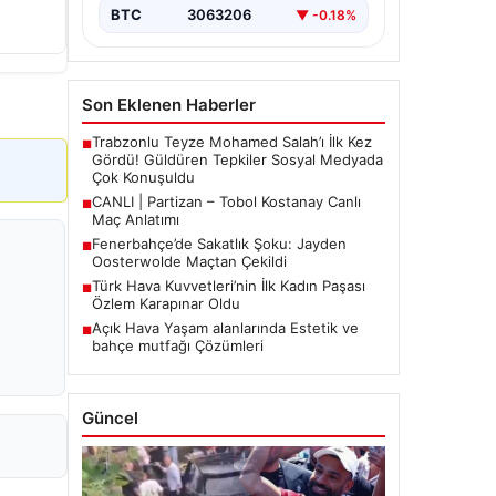
BTC
3063206
▼ -0.18%
Son Eklenen Haberler
Trabzonlu Teyze Mohamed Salah’ı İlk Kez
■
Gördü! Güldüren Tepkiler Sosyal Medyada
Çok Konuşuldu
CANLI | Partizan – Tobol Kostanay Canlı
■
Maç Anlatımı
Fenerbahçe’de Sakatlık Şoku: Jayden
■
Oosterwolde Maçtan Çekildi
Türk Hava Kuvvetleri’nin İlk Kadın Paşası
■
Özlem Karapınar Oldu
Açık Hava Yaşam alanlarında Estetik ve
■
bahçe mutfağı Çözümleri
Güncel