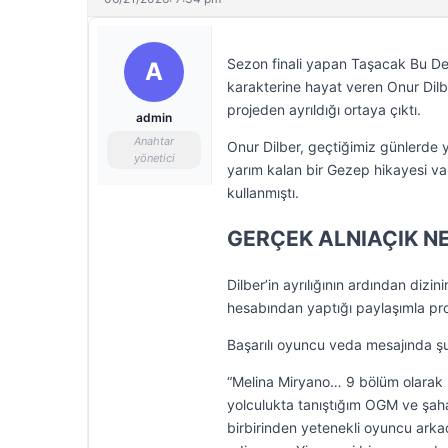
Sezon finali yapan Taşacak Bu De
A
karakterine hayat veren Onur Dilb
projeden ayrıldığı ortaya çıktı.
admin
Anahtar
Onur Dilber, geçtiğimiz günlerde 
yönetici
yarım kalan bir Gezep hikayesi var
kullanmıştı.
GERÇEK ALNIAÇIK NE
Dilber’in ayrılığının ardından diz
hesabından yaptığı paylaşımla pro
Başarılı oyuncu veda mesajında şu 
“Melina Miryano… 9 bölüm olarak 
yolculukta tanıştığım OGM ve şahan
birbirinden yetenekli oyuncu arkad