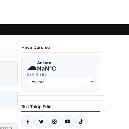
ı
Hava Durumu
☁
Ankara
NaN°C
ŞEHIR SEÇ
Bizi Takip Edin
#23293