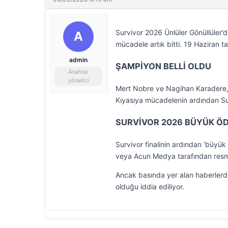
Survivor 2026 Ünlüler Gönüllüler
A
mücadele artık bitti. 19 Haziran t
admin
ŞAMPİYON BELLİ OLDU
Anahtar
yönetici
Mert Nobre ve Nagihan Karadere, ş
Kıyasıya mücadelenin ardından S
SURVİVOR 2026 BÜYÜK ÖD
Survivor finalinin ardından ‘büyük
veya Acun Medya tarafından resmi
Ancak basında yer alan haberlerde
olduğu iddia ediliyor.