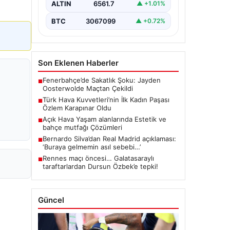
ALTIN
6561.7
▲ +1.01%
BTC
3067099
▲ +0.72%
Son Eklenen Haberler
Fenerbahçe’de Sakatlık Şoku: Jayden
■
Oosterwolde Maçtan Çekildi
Türk Hava Kuvvetleri’nin İlk Kadın Paşası
■
Özlem Karapınar Oldu
Açık Hava Yaşam alanlarında Estetik ve
■
bahçe mutfağı Çözümleri
Bernardo Silva’dan Real Madrid açıklaması:
■
‘Buraya gelmemin asıl sebebi…’
Rennes maçı öncesi… Galatasaraylı
■
taraftarlardan Dursun Özbek’e tepki!
Güncel