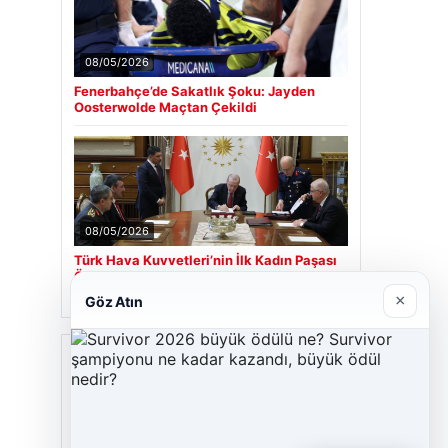
08/05/2026
Fenerbahçe’de Sakatlık Şoku: Jayden
Oosterwolde Maçtan Çekildi
08/05/2026
Türk Hava Kuvvetleri’nin İlk Kadın Paşası
Özlem Karapınar Oldu
×
Göz Atın
Son Eklenen Firmalar
Cengiz Sigorta
06/23/2026