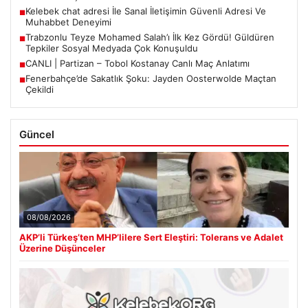
Kelebek chat adresi İle Sanal İletişimin Güvenli Adresi Ve
■
Muhabbet Deneyimi
Trabzonlu Teyze Mohamed Salah’ı İlk Kez Gördü! Güldüren
■
Tepkiler Sosyal Medyada Çok Konuşuldu
CANLI | Partizan – Tobol Kostanay Canlı Maç Anlatımı
■
Fenerbahçe’de Sakatlık Şoku: Jayden Oosterwolde Maçtan
■
Çekildi
Güncel
08/08/2026
AKP’li Türkeş’ten MHP’lilere Sert Eleştiri: Tolerans ve Adalet
Üzerine Düşünceler