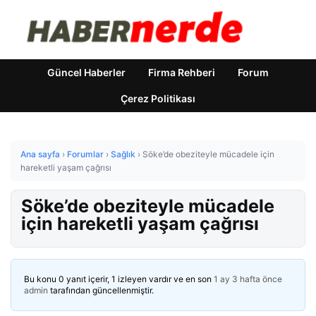
Güncel Haberler
Firma Rehberi
Forum
Çerez Politikası
Ana sayfa
›
Forumlar
›
Sağlık
›
Söke’de obeziteyle mücadele için
hareketli yaşam çağrısı
Söke’de obeziteyle mücadele
için hareketli yaşam çağrısı
Bu konu 0 yanıt içerir, 1 izleyen vardır ve en son
1 ay 3 hafta önce
admin
tarafından güncellenmiştir.