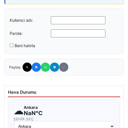
Kullanıcı adı:
Parola:
Beni hatırla
Paylaş:
Hava Durumu
☁
Ankara
NaN°C
ŞEHIR SEÇ