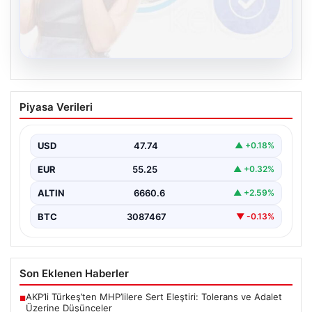
08.08.2026
Kelebek chat adresi İle Sanal İletişimin
Piyasa Verileri
Güvenli Adresi Ve Muhabbet Deneyimi
İnternet çağında kullanıcıların güvenli bir tarzda bağlantı
sağlaması büyük bir hassasiyet taşımaktadır. Güncel
USD
47.74
▲ +0.18%
olarak…
EUR
55.25
▲ +0.32%
ALTIN
6660.6
▲ +2.59%
BTC
3087467
▼ -0.13%
Son Eklenen Haberler
AKP’li Türkeş’ten MHP’lilere Sert Eleştiri: Tolerans ve Adalet
■
Üzerine Düşünceler