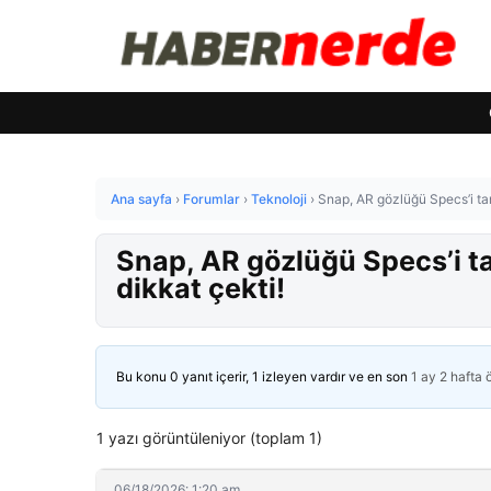
Ana sayfa
›
Forumlar
›
Teknoloji
›
Snap, AR gözlüğü Specs’i tanıtt
Snap, AR gözlüğü Specs’i tanıt
dikkat çekti!
Bu konu 0 yanıt içerir, 1 izleyen vardır ve en son
1 ay 2 hafta
1 yazı görüntüleniyor (toplam 1)
06/18/2026: 1:20 am