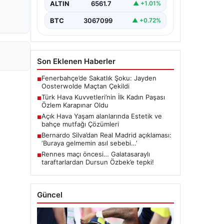
ALTIN
6561.7
▲ +1.01%
BTC
3067099
▲ +0.72%
Son Eklenen Haberler
Fenerbahçe’de Sakatlık Şoku: Jayden
■
Oosterwolde Maçtan Çekildi
Türk Hava Kuvvetleri’nin İlk Kadın Paşası
■
Özlem Karapınar Oldu
Açık Hava Yaşam alanlarında Estetik ve
■
bahçe mutfağı Çözümleri
Bernardo Silva’dan Real Madrid açıklaması:
■
‘Buraya gelmemin asıl sebebi…’
Rennes maçı öncesi… Galatasaraylı
■
taraftarlardan Dursun Özbek’e tepki!
Güncel