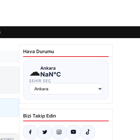
ı
Hava Durumu
☁
Ankara
NaN°C
ŞEHIR SEÇ
Bizi Takip Edin
#22852