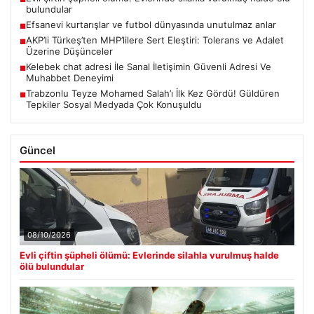
bulundular
Efsanevi kurtarışlar ve futbol dünyasında unutulmaz anlar
■
AKP’li Türkeş’ten MHP’lilere Sert Eleştiri: Tolerans ve Adalet
■
Üzerine Düşünceler
Kelebek chat adresi İle Sanal İletişimin Güvenli Adresi Ve
■
Muhabbet Deneyimi
Trabzonlu Teyze Mohamed Salah’ı İlk Kez Gördü! Güldüren
■
Tepkiler Sosyal Medyada Çok Konuşuldu
Güncel
08/10/2026
Evli çiftin şüpheli ölümü: Evlerinde silahla vurulmuş halde
ölü bulundular