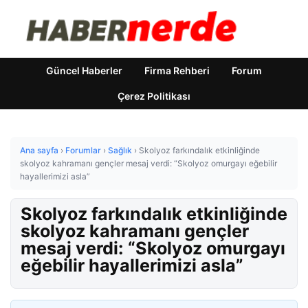
Güncel Haberler
Firma Rehberi
Forum
Çerez Politikası
Ana sayfa
›
Forumlar
›
Sağlık
›
Skolyoz farkındalık etkinliğinde
skolyoz kahramanı gençler mesaj verdi: “Skolyoz omurgayı eğebilir
hayallerimizi asla”
Skolyoz farkındalık etkinliğinde
skolyoz kahramanı gençler
mesaj verdi: “Skolyoz omurgayı
eğebilir hayallerimizi asla”