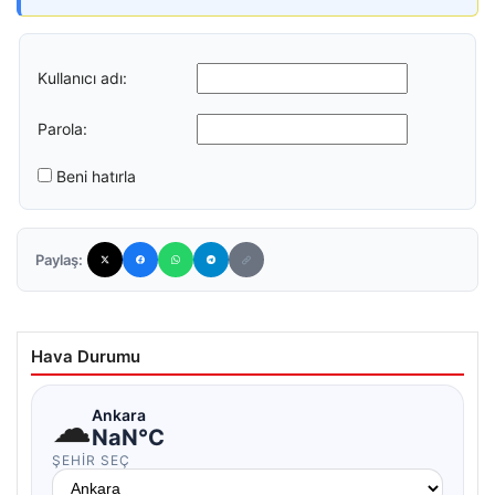
Kullanıcı adı:
Parola:
Beni hatırla
Paylaş:
Hava Durumu
☁
Ankara
NaN°C
ŞEHIR SEÇ