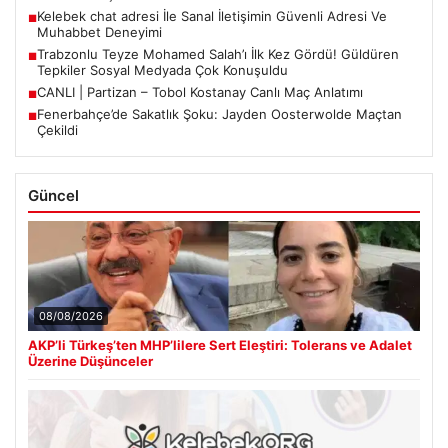
Kelebek chat adresi İle Sanal İletişimin Güvenli Adresi Ve
■
Muhabbet Deneyimi
Trabzonlu Teyze Mohamed Salah’ı İlk Kez Gördü! Güldüren
■
Tepkiler Sosyal Medyada Çok Konuşuldu
CANLI | Partizan – Tobol Kostanay Canlı Maç Anlatımı
■
Fenerbahçe’de Sakatlık Şoku: Jayden Oosterwolde Maçtan
■
Çekildi
Güncel
08/08/2026
AKP’li Türkeş’ten MHP’lilere Sert Eleştiri: Tolerans ve Adalet
Üzerine Düşünceler