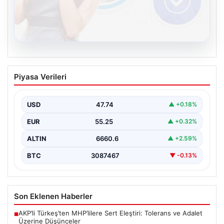
08.08.2026
Kelebek chat adresi İle Sanal İletişimin
Piyasa Verileri
Güvenli Adresi Ve Muhabbet Deneyimi
İnternet çağında kullanıcıların güvenli bir tarzda bağlantı
sağlaması büyük bir hassasiyet taşımaktadır. Güncel
USD
47.74
▲ +0.18%
olarak…
EUR
55.25
▲ +0.32%
ALTIN
6660.6
▲ +2.59%
BTC
3087467
▼ -0.13%
Son Eklenen Haberler
AKP’li Türkeş’ten MHP’lilere Sert Eleştiri: Tolerans ve Adalet
■
Üzerine Düşünceler