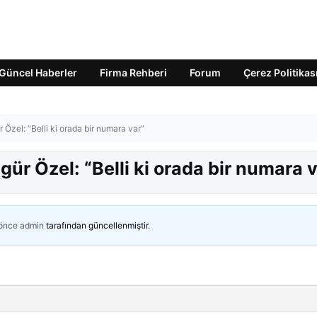
Güncel Haberler
Firma Rehberi
Forum
Çerez Politikas
r Özel: “Belli ki orada bir numara var”
zgür Özel: “Belli ki orada bir numara 
 önce
admin
tarafından güncellenmiştir.