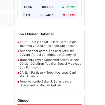
güvenli bir tarzda bağlantı sağlaması
büyük bir hassasiyet taşımaktadır.
ALTIN
6660.6
▲ +2.59%
Güncel olarak…
BTC
3087467
▼ -0.13%
Son Eklenen Haberler
AKP’li Türkeş’ten MHP’lilere Sert Eleştiri:
■
Tolerans ve Adalet Üzerine Düşünceler
Kelebek chat adresi İle Sanal İletişimin
■
Güvenli Adresi Ve Muhabbet Deneyimi
Trabzonlu Teyze Mohamed Salah’ı İlk Kez
■
Gördü! Güldüren Tepkiler Sosyal Medyada
Çok Konuşuldu
CANLI | Partizan – Tobol Kostanay Canlı
■
Maç Anlatımı
Fenerbahçe’de Sakatlık Şoku: Jayden
■
Oosterwolde Maçtan Çekildi
Güncel