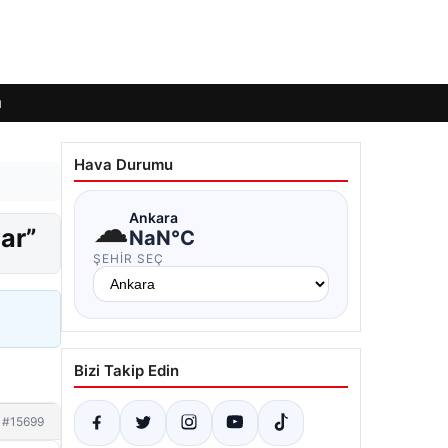
ı
Hava Durumu
☁
Ankara
var”
NaN°C
ŞEHIR SEÇ
Bizi Takip Edin
#15699