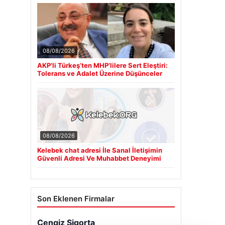
08/08/2026
AKP’li Türkeş’ten MHP’lilere Sert Eleştiri:
Tolerans ve Adalet Üzerine Düşünceler
08/08/2026
Kelebek chat adresi İle Sanal İletişimin
Güvenli Adresi Ve Muhabbet Deneyimi
Son Eklenen Firmalar
Cengiz Sigorta