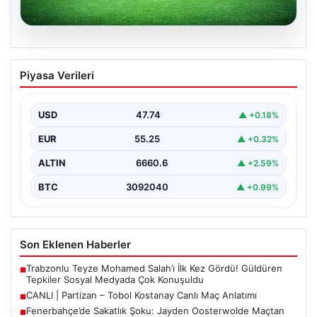
06.08.2026
CANLI | Partizan – Tobol Kostanay Canlı
Piyasa Verileri
Maç Anlatımı
USD
47.74
▲ +0.18%
EUR
55.25
▲ +0.32%
ALTIN
6660.6
▲ +2.59%
BTC
3092040
▲ +0.99%
Son Eklenen Haberler
Trabzonlu Teyze Mohamed Salah’ı İlk Kez Gördü! Güldüren
■
Tepkiler Sosyal Medyada Çok Konuşuldu
CANLI | Partizan – Tobol Kostanay Canlı Maç Anlatımı
■
Fenerbahçe’de Sakatlık Şoku: Jayden Oosterwolde Maçtan
■