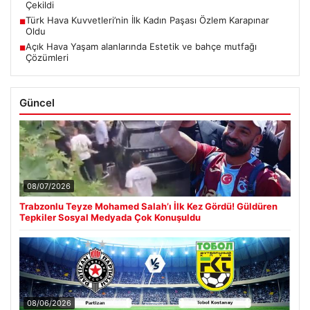
Çekildi
Türk Hava Kuvvetleri’nin İlk Kadın Paşası Özlem Karapınar
■
Oldu
Açık Hava Yaşam alanlarında Estetik ve bahçe mutfağı
■
Çözümleri
Güncel
08/07/2026
Trabzonlu Teyze Mohamed Salah’ı İlk Kez Gördü! Güldüren
Tepkiler Sosyal Medyada Çok Konuşuldu
08/06/2026