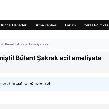
Güncel Haberler
Firma Rehberi
Forum
Çerez Politikas
işti! Bülent Şakrak acil ameliyata alındı
mişti! Bülent Şakrak acil ameliyata
 önce
admin
tarafından güncellenmiştir.