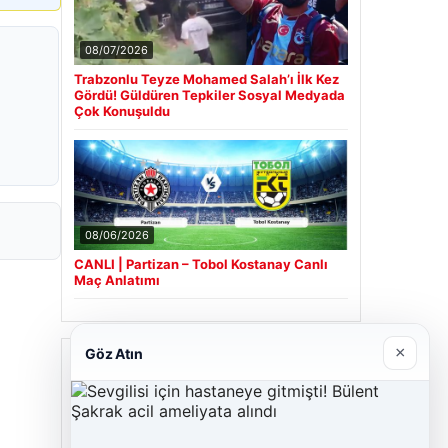
08/07/2026
Trabzonlu Teyze Mohamed Salah’ı İlk Kez
Gördü! Güldüren Tepkiler Sosyal Medyada
Çok Konuşuldu
08/06/2026
CANLI | Partizan – Tobol Kostanay Canlı
Maç Anlatımı
×
Göz Atın
Son Eklenen Firmalar
Cengiz Sigorta
06/23/2026