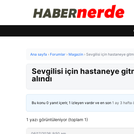
Ana sayfa
›
Forumlar
›
Magazin
›
Sevgilisi için hastaneye gitm
Sevgilisi için hastaneye git
alındı
Bu konu 0 yanıt içerir, 1 izleyen vardır ve en son
1 ay 3 hafta
1 yazı görüntüleniyor (toplam 1)
06/17/2026: 9:50 am