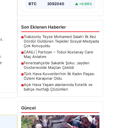
BTC
3092040
▲ +0.99%
Son Eklenen Haberler
Trabzonlu Teyze Mohamed Salah’ı İlk Kez
■
u,
Gördü! Güldüren Tepkiler Sosyal Medyada
Çok Konuşuldu
CANLI | Partizan – Tobol Kostanay Canlı
■
.
Maç Anlatımı
e
Fenerbahçe’de Sakatlık Şoku: Jayden
■
Oosterwolde Maçtan Çekildi
Türk Hava Kuvvetleri’nin İlk Kadın Paşası
■
Özlem Karapınar Oldu
Açık Hava Yaşam alanlarında Estetik ve
■
bahçe mutfağı Çözümleri
Güncel