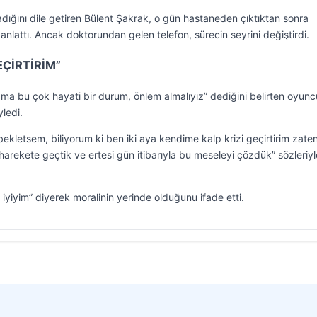
adığını dile getiren Bülent Şakrak, o gün hastaneden çıktıktan sonra
anlattı. Ancak doktorundan gelen telefon, sürecin seyrini değiştirdi.
EÇİRTİRİM”
a bu çok hayati bir durum, önlem almalıyız” dediğini belirten oyunc
ledi.
kletsem, biliyorum ki ben iki aya kendime kalp krizi geçirtirim zaten
rekete geçtik ve ertesi gün itibarıyla bu meseleyi çözdük” sözleriyl
 iyiyim” diyerek moralinin yerinde olduğunu ifade etti.