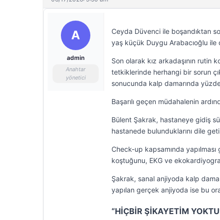
Ceyda Düvenci ile boşandıktan so
A
yaş küçük Duygu Arabacıoğlu ile d
admin
Son olarak kız arkadaşının rutin k
Anahtar
tetkiklerinde herhangi bir sorun ç
yönetici
sonucunda kalp damarında yüzde 90
Başarılı geçen müdahalenin ardın
Bülent Şakrak, hastaneye gidiş sü
hastanede bulunduklarını dile geti
Check-up kapsamında yapılması ger
koştuğunu, EKG ve ekokardiyografi 
Şakrak, sanal anjiyoda kalp damarı
yapılan gerçek anjiyoda ise bu ora
“HİÇBİR ŞİKAYETİM YOKTU