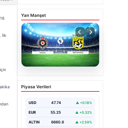
Yan Manşet
 16
 İlk
için
06.08.2026
CANLI | Partizan – Tobol
Piyasa Verileri
dakika
Kostanay Canlı Maç
Anlatımı
USD
47.74
▲ +0.18%
ından
EUR
55.25
▲ +0.32%
ALTIN
6660.6
▲ +2.59%