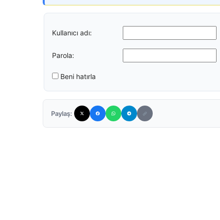
Kullanıcı adı:
Parola:
Beni hatırla
Paylaş: