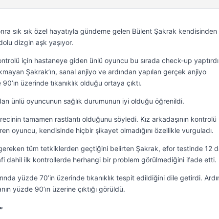
nra sık sık özel hayatıyla gündeme gelen Bülent Şakrak kendisinden
olu dizgin aşk yaşıyor.
ontrolü için hastaneye giden ünlü oyuncu bu sırada check-up yaptırdı.
ıkmayan Şakrak’ın, sanal anjiyo ve ardından yapılan gerçek anjiyo
’ın üzerinde tıkanıklık olduğu ortaya çıktı.
dan ünlü oyuncunun sağlık durumunun iyi olduğu öğrenildi.
recinin tamamen rastlantı olduğunu söyledi. Kız arkadaşının kontrolü 
ren oyuncu, kendisinde hiçbir şikayet olmadığını özellikle vurguladı.
eken tüm tetkiklerden geçtiğini belirten Şakrak, efor testinde 12 
dahil ilk kontrollerde herhangi bir problem görülmediğini ifade etti.
nda yüzde 70’in üzerinde tıkanıklık tespit edildiğini dile getirdi. Ard
nın yüzde 90’ın üzerine çıktığı görüldü.
”