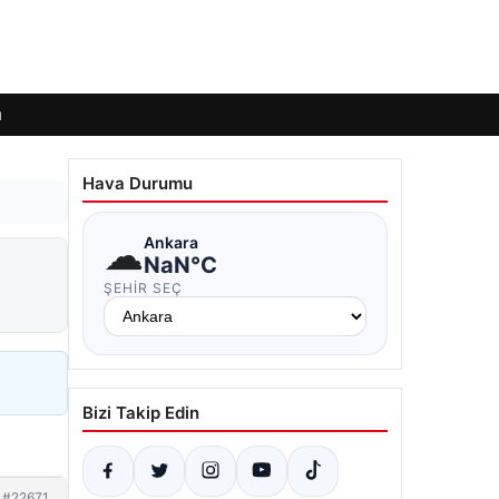
ı
Hava Durumu
☁
Ankara
NaN°C
ŞEHIR SEÇ
Bizi Takip Edin
#22671