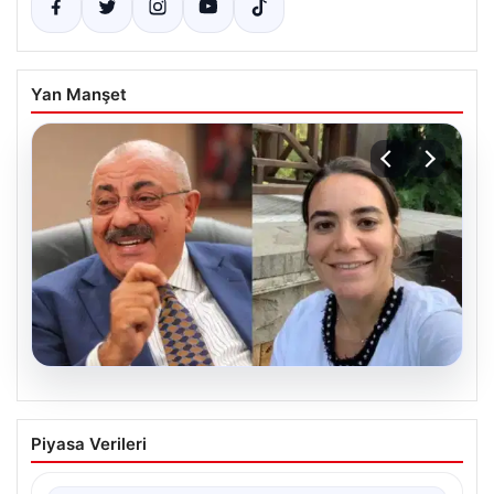
Yan Manşet
08.08.2026
AKP’li Türkeş’ten MHP’lilere Sert
Piyasa Verileri
Eleştiri: Tolerans ve Adalet Üzerine
Düşünceler