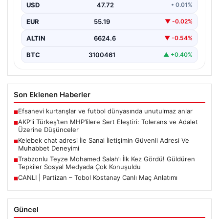
USD
47.72
• 0.01%
Son dönemde kamuoyunda tartışılan siyasi söylemler
ve tutumlar, parti içi ve milletvekilleri arasındaki
EUR
55.19
▼ -0.02%
ilişkilerin…
ALTIN
6624.6
▼ -0.54%
BTC
3100461
▲ +0.40%
Son Eklenen Haberler
Efsanevi kurtarışlar ve futbol dünyasında unutulmaz anlar
■
AKP’li Türkeş’ten MHP’lilere Sert Eleştiri: Tolerans ve Adalet
■
Üzerine Düşünceler
Kelebek chat adresi İle Sanal İletişimin Güvenli Adresi Ve
■
Muhabbet Deneyimi
Trabzonlu Teyze Mohamed Salah’ı İlk Kez Gördü! Güldüren
■
Tepkiler Sosyal Medyada Çok Konuşuldu
CANLI | Partizan – Tobol Kostanay Canlı Maç Anlatımı
■
Güncel