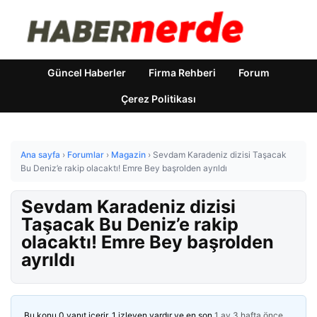
Güncel Haberler
Firma Rehberi
Forum
Çerez Politikası
Ana sayfa
›
Forumlar
›
Magazin
›
Sevdam Karadeniz dizisi Taşacak
Bu Deniz’e rakip olacaktı! Emre Bey başrolden ayrıldı
Sevdam Karadeniz dizisi
Taşacak Bu Deniz’e rakip
olacaktı! Emre Bey başrolden
ayrıldı
Bu konu 0 yanıt içerir, 1 izleyen vardır ve en son
1 ay 3 hafta önce