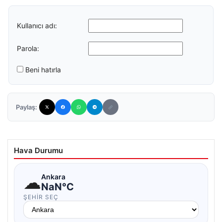
Kullanıcı adı:
Parola:
Beni hatırla
Paylaş:
Hava Durumu
☁
Ankara
NaN°C
ŞEHIR SEÇ