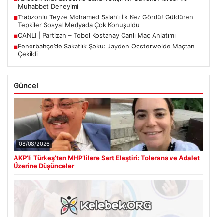
Muhabbet Deneyimi
Trabzonlu Teyze Mohamed Salah’ı İlk Kez Gördü! Güldüren
■
Tepkiler Sosyal Medyada Çok Konuşuldu
CANLI | Partizan – Tobol Kostanay Canlı Maç Anlatımı
■
Fenerbahçe’de Sakatlık Şoku: Jayden Oosterwolde Maçtan
■
Çekildi
Güncel
08/08/2026
AKP’li Türkeş’ten MHP’lilere Sert Eleştiri: Tolerans ve Adalet
Üzerine Düşünceler