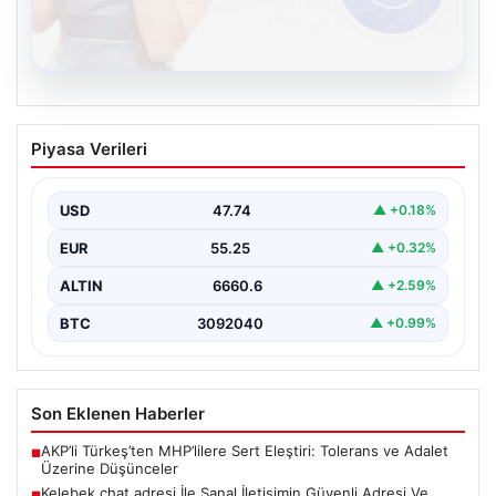
08.08.2026
Kelebek chat adresi İle Sanal İletişimin
Piyasa Verileri
Güvenli Adresi Ve Muhabbet Deneyimi
İnternet çağında kullanıcıların güvenli bir tarzda bağlantı
sağlaması büyük bir hassasiyet taşımaktadır. Güncel
USD
47.74
▲ +0.18%
olarak…
EUR
55.25
▲ +0.32%
ALTIN
6660.6
▲ +2.59%
BTC
3092040
▲ +0.99%
Son Eklenen Haberler
AKP’li Türkeş’ten MHP’lilere Sert Eleştiri: Tolerans ve Adalet
■
Üzerine Düşünceler
Kelebek chat adresi İle Sanal İletişimin Güvenli Adresi Ve
■