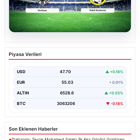
06.08.2026
CANLI | Partizan – Tobol Kostanay Canlı
Piyasa Verileri
Maç Anlatımı
USD
47.70
▲ +0.16%
EUR
55.03
• 0.01%
ALTIN
6528.6
▲ +0.55%
BTC
3063206
▼ -0.18%
Son Eklenen Haberler
Trabzonlu Teyze Mohamed Salah’ı İlk Kez Gördü! Güldüren