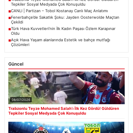
■
Tepkiler Sosyal Medyada Çok Konuşuldu
CANLI | Partizan – Tobol Kostanay Canlı Maç Anlatımı
■
Fenerbahçe’de Sakatlık Şoku: Jayden Oosterwolde Maçtan
■
Çekildi
Türk Hava Kuvvetleri’nin İlk Kadın Paşası Özlem Karapınar
■
Oldu
Açık Hava Yaşam alanlarında Estetik ve bahçe mutfağı
■
Çözümleri
Güncel
08/07/2026
Trabzonlu Teyze Mohamed Salah’ı İlk Kez Gördü! Güldüren
Tepkiler Sosyal Medyada Çok Konuşuldu