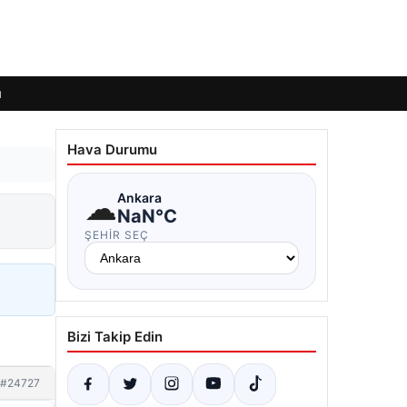
ı
Hava Durumu
☁
Ankara
NaN°C
ŞEHIR SEÇ
Bizi Takip Edin
#24727