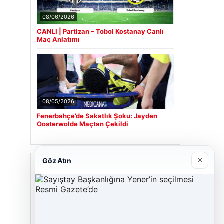
08/06/2026
CANLI | Partizan – Tobol Kostanay Canlı
Maç Anlatımı
08/05/2026
Fenerbahçe’de Sakatlık Şoku: Jayden
Oosterwolde Maçtan Çekildi
×
Göz Atın
Son Eklenen Firmalar
Cengiz Sigorta
06/23/2026