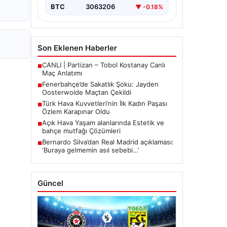
mücadelede…
BTC
3063206
▼ -0.18%
Son Eklenen Haberler
CANLI | Partizan – Tobol Kostanay Canlı
■
Maç Anlatımı
Fenerbahçe’de Sakatlık Şoku: Jayden
■
Oosterwolde Maçtan Çekildi
Türk Hava Kuvvetleri’nin İlk Kadın Paşası
■
Özlem Karapınar Oldu
Açık Hava Yaşam alanlarında Estetik ve
■
bahçe mutfağı Çözümleri
Bernardo Silva’dan Real Madrid açıklaması:
■
‘Buraya gelmemin asıl sebebi…’
Güncel