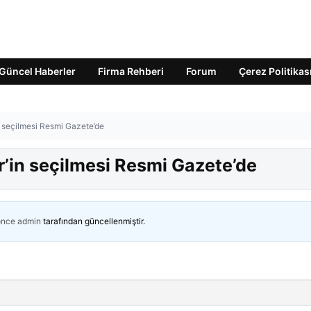
Güncel Haberler
Firma Rehberi
Forum
Çerez Politikas
n seçilmesi Resmi Gazete’de
r’in seçilmesi Resmi Gazete’de
önce
admin
tarafından güncellenmiştir.