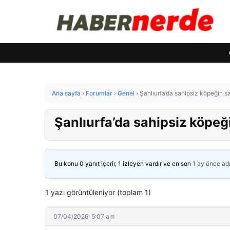
Ana sayfa
›
Forumlar
›
Genel
›
Şanlıurfa’da sahipsiz köpeğin s
Şanlıurfa’da sahipsiz köpeğ
Bu konu 0 yanıt içerir, 1 izleyen vardır ve en son
1 ay önce
ad
1 yazı görüntüleniyor (toplam 1)
07/04/2026: 5:07 am