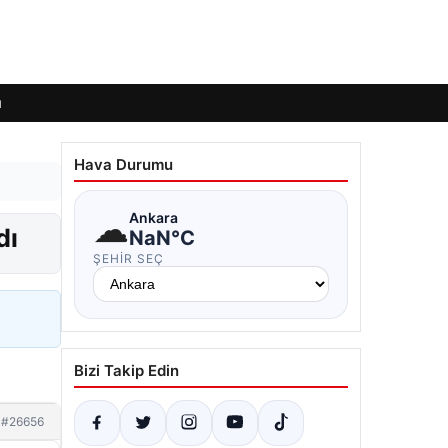
ı
Hava Durumu
☁
Ankara
dı
NaN°C
ŞEHIR SEÇ
Bizi Takip Edin
#26656