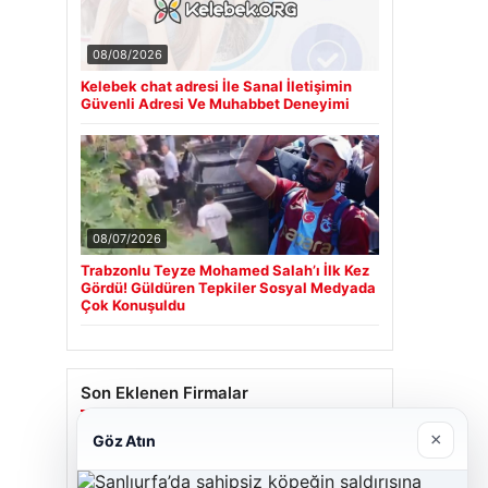
08/08/2026
Kelebek chat adresi İle Sanal İletişimin
Güvenli Adresi Ve Muhabbet Deneyimi
08/07/2026
Trabzonlu Teyze Mohamed Salah’ı İlk Kez
Gördü! Güldüren Tepkiler Sosyal Medyada
Çok Konuşuldu
Son Eklenen Firmalar
×
Göz Atın
Cengiz Sigorta
06/23/2026