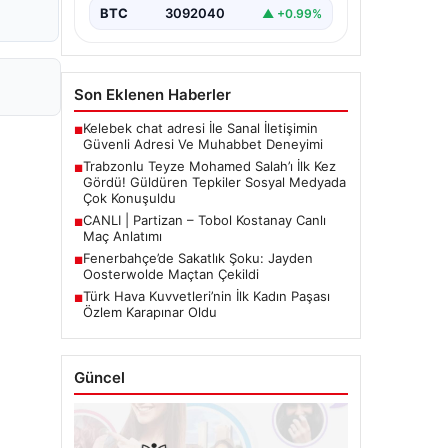
Salah’ın reklam…
BTC
3092040
▲ +0.99%
Son Eklenen Haberler
Kelebek chat adresi İle Sanal İletişimin
■
Güvenli Adresi Ve Muhabbet Deneyimi
Trabzonlu Teyze Mohamed Salah’ı İlk Kez
■
Gördü! Güldüren Tepkiler Sosyal Medyada
Çok Konuşuldu
CANLI | Partizan – Tobol Kostanay Canlı
■
Maç Anlatımı
Fenerbahçe’de Sakatlık Şoku: Jayden
■
Oosterwolde Maçtan Çekildi
Türk Hava Kuvvetleri’nin İlk Kadın Paşası
■
Özlem Karapınar Oldu
Güncel