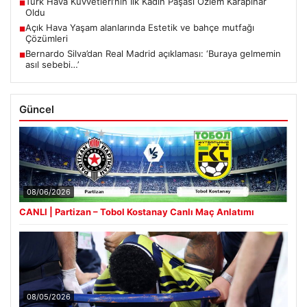
Türk Hava Kuvvetleri’nin İlk Kadın Paşası Özlem Karapınar
■
Oldu
Açık Hava Yaşam alanlarında Estetik ve bahçe mutfağı
■
Çözümleri
Bernardo Silva’dan Real Madrid açıklaması: ‘Buraya gelmemin
■
asıl sebebi…’
Güncel
08/06/2026
CANLI | Partizan – Tobol Kostanay Canlı Maç Anlatımı
08/05/2026