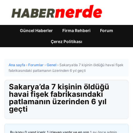
Güncel Haberler
Firma Rehberi
Forum
Çerez Politikası
Ana sayfa
›
Forumlar
›
Genel
›
Sakarya’da 7 kişinin öldüğü havai fişek
fabrikasındaki patlamanın üzerinden 6 yıl geçti
Sakarya’da 7 kişinin öldüğü
havai fişek fabrikasındaki
patlamanın üzerinden 6 yıl
geçti
Bu konu 0 yanıt içerir, 1 izleyen vardır ve en son
1 ay önce
admin