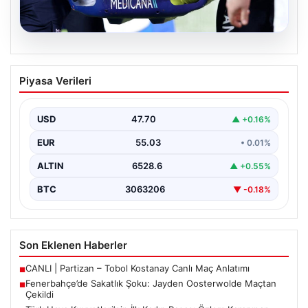
05.08.2026
Fenerbahçe’de Sakatlık Şoku: Jayden
Piyasa Verileri
Oosterwolde Maçtan Çekildi
Fenerbahçe'nin başarılı savunmacılarından Jayden
Oosterwolde, UEFA Avrupa Ligi'nde Sturm Graz ile
USD
47.70
▲ +0.16%
karşılaştıkları zorlu mücadelede…
EUR
55.03
• 0.01%
ALTIN
6528.6
▲ +0.55%
BTC
3063206
▼ -0.18%
Son Eklenen Haberler
CANLI | Partizan – Tobol Kostanay Canlı Maç Anlatımı
■
Fenerbahçe’de Sakatlık Şoku: Jayden Oosterwolde Maçtan
■
Çekildi