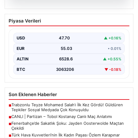
06.08.2026
CANLI | Partizan – Tobol Kostanay Canlı
Piyasa Verileri
Maç Anlatımı
USD
47.70
▲ +0.16%
EUR
55.03
• 0.01%
ALTIN
6528.6
▲ +0.55%
BTC
3063206
▼ -0.18%
Son Eklenen Haberler
Trabzonlu Teyze Mohamed Salah’ı İlk Kez Gördü! Güldüren
■
Tepkiler Sosyal Medyada Çok Konuşuldu
CANLI | Partizan – Tobol Kostanay Canlı Maç Anlatımı
■
Fenerbahçe’de Sakatlık Şoku: Jayden Oosterwolde Maçtan
■
Çekildi
Türk Hava Kuvvetleri’nin İlk Kadın Paşası Özlem Karapınar
■