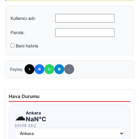
Kullanıcı adı:
Parola:
Beni hatırla
Paylaş:
Hava Durumu
☁
Ankara
NaN°C
ŞEHIR SEÇ