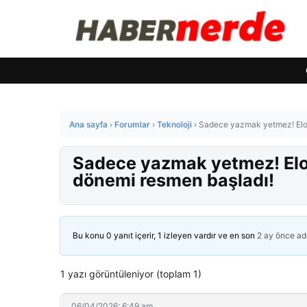
Ana sayfa
›
Forumlar
›
Teknoloji
›
Sadece yazmak yetmez! Elon 
Sadece yazmak yetmez! Elon
dönemi resmen başladı!
Bu konu 0 yanıt içerir, 1 izleyen vardır ve en son
2 ay önce
ad
1 yazı görüntüleniyor (toplam 1)
06/04/2026: 6:49 am