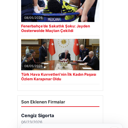
08/05/2026
Fenerbahçe’de Sakatlık Şoku: Jayden
Oosterwolde Maçtan Çekildi
08/05/2026
Türk Hava Kuvvetleri’nin İlk Kadın Paşası
Özlem Karapınar Oldu
Son Eklenen Firmalar
Cengiz Sigorta
06/23/2026