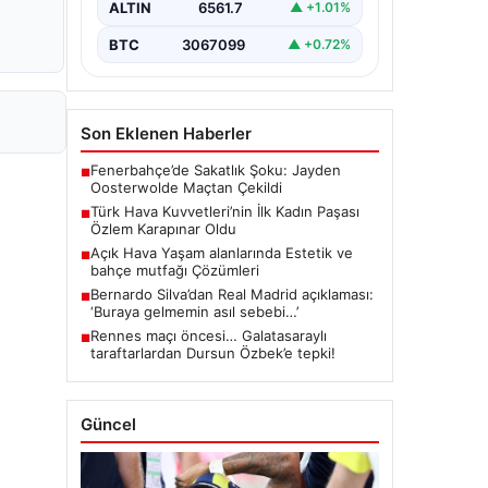
ALTIN
6561.7
▲ +1.01%
BTC
3067099
▲ +0.72%
Son Eklenen Haberler
Fenerbahçe’de Sakatlık Şoku: Jayden
■
Oosterwolde Maçtan Çekildi
Türk Hava Kuvvetleri’nin İlk Kadın Paşası
■
Özlem Karapınar Oldu
Açık Hava Yaşam alanlarında Estetik ve
■
bahçe mutfağı Çözümleri
Bernardo Silva’dan Real Madrid açıklaması:
■
‘Buraya gelmemin asıl sebebi…’
Rennes maçı öncesi… Galatasaraylı
■
taraftarlardan Dursun Özbek’e tepki!
Güncel