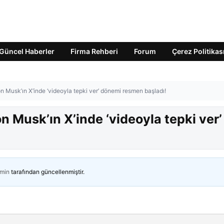
Güncel Haberler
Firma Rehberi
Forum
Çerez Politikas
Musk’ın X’inde ‘videoyla tepki ver’ dönemi resmen başladı!
 Musk’ın X’inde ‘videoyla tepki ver’
min
tarafından güncellenmiştir.