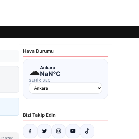
ı
Hava Durumu
☁
Ankara
NaN°C
ŞEHIR SEÇ
Bizi Takip Edin
#19790