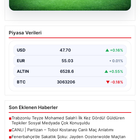
06.08.2026
CANLI | Partizan – Tobol Kostanay Canlı
Piyasa Verileri
Maç Anlatımı
USD
47.70
▲ +0.16%
EUR
55.03
• 0.01%
ALTIN
6528.6
▲ +0.55%
BTC
3063206
▼ -0.18%
Son Eklenen Haberler
Trabzonlu Teyze Mohamed Salah’ı İlk Kez Gördü! Güldüren
■
Tepkiler Sosyal Medyada Çok Konuşuldu
CANLI | Partizan – Tobol Kostanay Canlı Maç Anlatımı
■
Fenerbahçe’de Sakatlık Şoku: Jayden Oosterwolde Maçtan
■