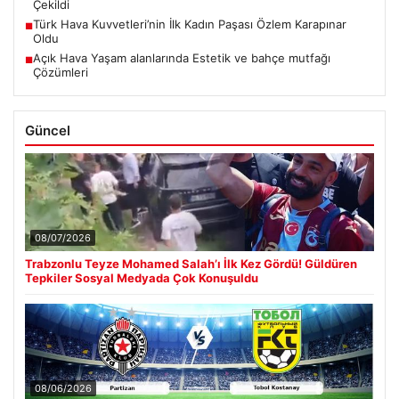
Çekildi
Türk Hava Kuvvetleri’nin İlk Kadın Paşası Özlem Karapınar
■
Oldu
Açık Hava Yaşam alanlarında Estetik ve bahçe mutfağı
■
Çözümleri
Güncel
08/07/2026
Trabzonlu Teyze Mohamed Salah’ı İlk Kez Gördü! Güldüren
Tepkiler Sosyal Medyada Çok Konuşuldu
08/06/2026