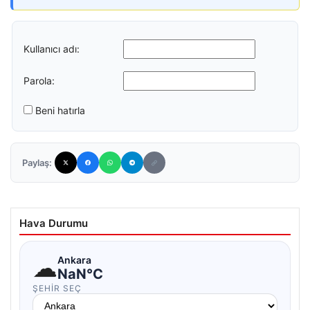
Kullanıcı adı:
Parola:
Beni hatırla
Paylaş:
Hava Durumu
☁
Ankara
NaN°C
ŞEHIR SEÇ