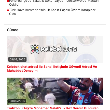
Fenerbahçe’de Sakatlık Şoku: Jayden Oosterwolde Maçtan
■
Çekildi
Türk Hava Kuvvetleri’nin İlk Kadın Paşası Özlem Karapınar
■
Oldu
Güncel
08/08/2026
Kelebek chat adresi İle Sanal İletişimin Güvenli Adresi Ve
Muhabbet Deneyimi
08/07/2026
Trabzonlu Teyze Mohamed Salah’ı İlk Kez Gördü! Güldüren