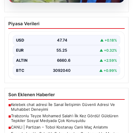
07.08.2026
Trabzonlu Teyze Mohamed Salah’ı İlk
Piyasa Verileri
Kez Gördü! Güldüren Tepkiler Sosyal
Medyada Çok Konuşuldu
USD
47.74
▲ +0.18%
Trabzon’un gözde ilçesi Araklı’ya, dünya futbolunun en
tanınmış isimlerinden biri olan Mohamed Salah’ın
EUR
55.25
▲ +0.32%
reklam…
ALTIN
6660.6
▲ +2.59%
BTC
3092040
▲ +0.99%
Son Eklenen Haberler
Kelebek chat adresi İle Sanal İletişimin Güvenli Adresi Ve
■
Muhabbet Deneyimi
Trabzonlu Teyze Mohamed Salah’ı İlk Kez Gördü! Güldüren
■
Tepkiler Sosyal Medyada Çok Konuşuldu
CANLI | Partizan – Tobol Kostanay Canlı Maç Anlatımı
■