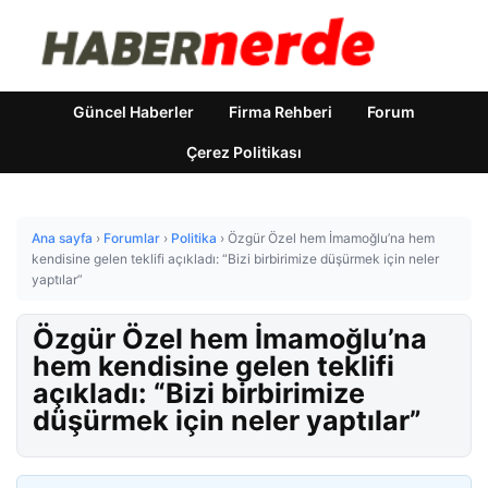
Güncel Haberler
Firma Rehberi
Forum
Çerez Politikası
Ana sayfa
›
Forumlar
›
Politika
›
Özgür Özel hem İmamoğlu’na hem
kendisine gelen teklifi açıkladı: “Bizi birbirimize düşürmek için neler
yaptılar”
Özgür Özel hem İmamoğlu’na
hem kendisine gelen teklifi
açıkladı: “Bizi birbirimize
düşürmek için neler yaptılar”