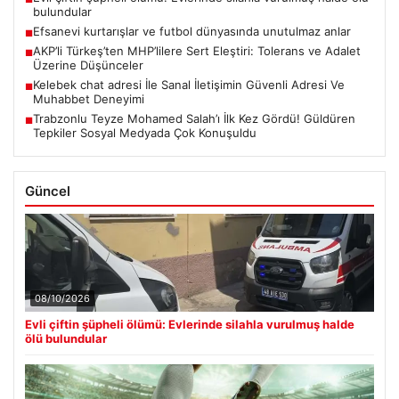
bulundular
Efsanevi kurtarışlar ve futbol dünyasında unutulmaz anlar
■
AKP’li Türkeş’ten MHP’lilere Sert Eleştiri: Tolerans ve Adalet
■
Üzerine Düşünceler
Kelebek chat adresi İle Sanal İletişimin Güvenli Adresi Ve
■
Muhabbet Deneyimi
Trabzonlu Teyze Mohamed Salah’ı İlk Kez Gördü! Güldüren
■
Tepkiler Sosyal Medyada Çok Konuşuldu
Güncel
08/10/2026
Evli çiftin şüpheli ölümü: Evlerinde silahla vurulmuş halde
ölü bulundular