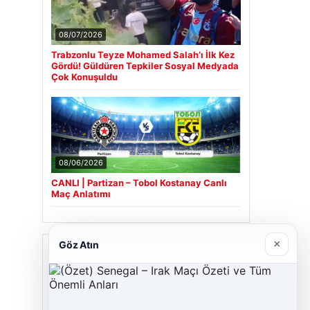
08/07/2026
Trabzonlu Teyze Mohamed Salah’ı İlk Kez
Gördü! Güldüren Tepkiler Sosyal Medyada
Çok Konuşuldu
08/06/2026
CANLI | Partizan – Tobol Kostanay Canlı
Maç Anlatımı
×
Göz Atın
Son Eklenen Firmalar
Cengiz Sigorta
06/23/2026