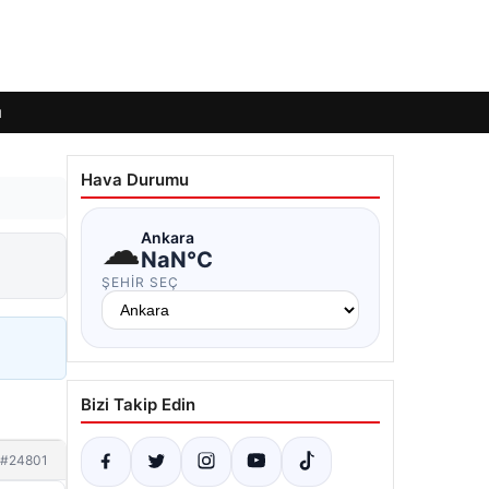
ı
Hava Durumu
☁
Ankara
NaN°C
ŞEHIR SEÇ
Bizi Takip Edin
#24801