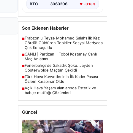
BTC
3063206
▼ -0.18%
Son Eklenen Haberler
Trabzonlu Teyze Mohamed Salah’ı İlk Kez
■
Gördü! Güldüren Tepkiler Sosyal Medyada
Çok Konuşuldu
CANLI | Partizan – Tobol Kostanay Canlı
■
Maç Anlatımı
Fenerbahçe’de Sakatlık Şoku: Jayden
■
Oosterwolde Maçtan Çekildi
Türk Hava Kuvvetleri’nin İlk Kadın Paşası
■
Özlem Karapınar Oldu
Açık Hava Yaşam alanlarında Estetik ve
■
bahçe mutfağı Çözümleri
Güncel