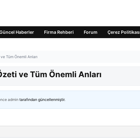
Güncel Haberler
Firma Rehberi
Forum
Çerez Politikas
i ve Tüm Önemli Anları
Özeti ve Tüm Önemli Anları
önce
admin
tarafından güncellenmiştir.