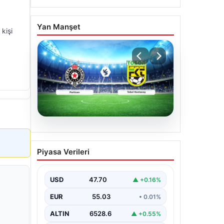
Yan Manşet
kişi
06.08.2026
CANLI | Partizan – Tobol
Piyasa Verileri
Kostanay Canlı Maç
Anlatımı
USD
47.70
▲ +0.16%
EUR
55.03
• 0.01%
ALTIN
6528.6
▲ +0.55%