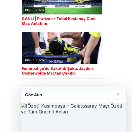
08/06/2026
CANLI | Partizan – Tobol Kostanay Canlı
Maç Anlatımı
08/05/2026
Fenerbahçe’de Sakatlık Şoku: Jayden
Oosterwolde Maçtan Çekildi
×
Göz Atın
Son Eklenen Firmalar
Cengiz Sigorta
06/23/2026