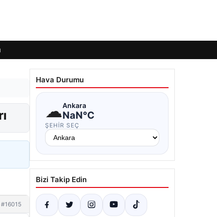
ı
Hava Durumu
☁
Ankara
rı
NaN°C
ŞEHIR SEÇ
Bizi Takip Edin
#16015