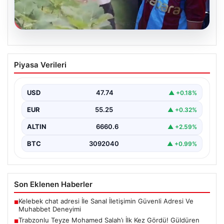
07.08.2026
Trabzonlu Teyze Mohamed Salah’ı İlk
Piyasa Verileri
Kez Gördü! Güldüren Tepkiler Sosyal
Medyada Çok Konuşuldu
USD
47.74
▲ +0.18%
Trabzon’un gözde ilçesi Araklı’ya, dünya futbolunun en
tanınmış isimlerinden biri olan Mohamed Salah’ın
EUR
55.25
▲ +0.32%
reklam…
ALTIN
6660.6
▲ +2.59%
BTC
3092040
▲ +0.99%
Son Eklenen Haberler
Kelebek chat adresi İle Sanal İletişimin Güvenli Adresi Ve
■
Muhabbet Deneyimi
Trabzonlu Teyze Mohamed Salah’ı İlk Kez Gördü! Güldüren
■