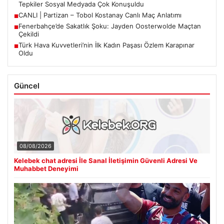
Tepkiler Sosyal Medyada Çok Konuşuldu
CANLI | Partizan – Tobol Kostanay Canlı Maç Anlatımı
■
Fenerbahçe’de Sakatlık Şoku: Jayden Oosterwolde Maçtan
■
Çekildi
Türk Hava Kuvvetleri’nin İlk Kadın Paşası Özlem Karapınar
■
Oldu
Güncel
08/08/2026
Kelebek chat adresi İle Sanal İletişimin Güvenli Adresi Ve
Muhabbet Deneyimi