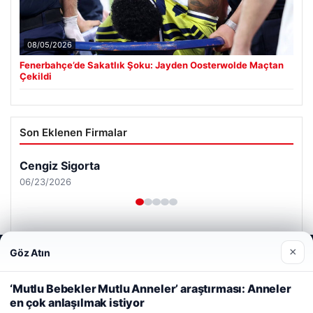
08/05/2026
Fenerbahçe’de Sakatlık Şoku: Jayden Oosterwolde Maçtan
Çekildi
Son Eklenen Firmalar
Cengiz Sigorta
06/23/2026
×
Göz Atın
Web sitemizi nasıl kullandığınızı daha iyi anlayabilmek,
deneyiminizi kişiselleştirmek ve geliştirmek amacıyla çerezler
kullanıyoruz.
Çerez Politikamız
‘Mutlu Bebekler Mutlu Anneler’ araştırması: Anneler
© 2026 Haber Nerde | Güncel Haberler
en çok anlaşılmak istiyor
Reddet
Kabul Et