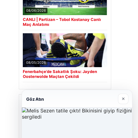
08/06/2026
CANLI | Partizan – Tobol Kostanay Canlı
Maç Anlatımı
08/05/2026
Fenerbahçe’de Sakatlık Şoku: Jayden
Oosterwolde Maçtan Çekildi
×
Göz Atın
Son Eklenen Firmalar
Cengiz Sigorta
06/23/2026