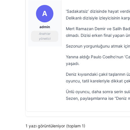
‘Sadakatsiz’ dizisinde hayat verdi
A
Delikanlı dizisiyle izleyicisinin karşı
admin
Mert Ramazan Demir ve Salih Bade
Anahtar
olmadı. Dizisi erken final yapan ünl
yönetici
Sezonun yorgunluğunu atmak için t
Yanına aldığı Paulo Coelho’nun ‘C
yaşadı.
Deniz kıyısındaki çakıl taşlarının
oyuncu, tatil kareleriyle dikkat çek
Ünlü oyuncu, daha sonra serin sul
Sezen, paylaşımlarına ise “Deniz 
1 yazı görüntüleniyor (toplam 1)