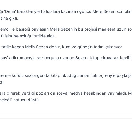
ği ‘Derin’ karakteriyle hafızalara kazınan oyuncu Melis Sezen son ola
sına çıktı.
mci ile başrolü paylaşan Melis Sezen’in bu projesi maalesef uzun so
ü isim ise soluğu tatilde aldı.
atile kaçan Melis Sezen deniz, kum ve güneşin tadını çıkarıyor.
asus’ adlı romanıyla şezlonguna uzanan Sezen, kitap okuyarak keyifli
 üzerine kurulu şezlongunda kitap okuduğu anları takipçileriyle paylaş
ti.
ara girerek verdiği pozları da sosyal medya hesabından yayımladı. M
meleği” notunu düştü.