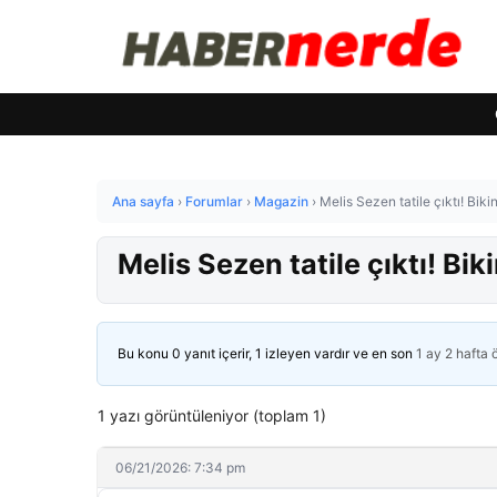
Ana sayfa
›
Forumlar
›
Magazin
›
Melis Sezen tatile çıktı! Bikini
Melis Sezen tatile çıktı! Biki
Bu konu 0 yanıt içerir, 1 izleyen vardır ve en son
1 ay 2 hafta
1 yazı görüntüleniyor (toplam 1)
06/21/2026: 7:34 pm