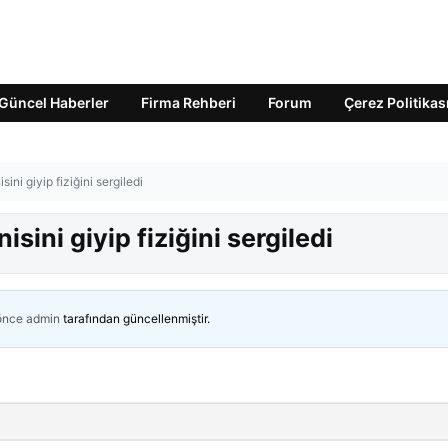
Güncel Haberler
Firma Rehberi
Forum
Çerez Politikas
sini giyip fiziğini sergiledi
nisini giyip fiziğini sergiledi
 önce
admin
tarafından güncellenmiştir.