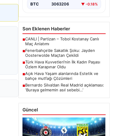
mücadelede…
BTC
3063206
▼ -0.18%
Son Eklenen Haberler
CANLI | Partizan – Tobol Kostanay Canlı
■
Maç Anlatımı
Fenerbahçe’de Sakatlık Şoku: Jayden
■
Oosterwolde Maçtan Çekildi
Türk Hava Kuvvetleri’nin İlk Kadın Paşası
■
Özlem Karapınar Oldu
Açık Hava Yaşam alanlarında Estetik ve
■
bahçe mutfağı Çözümleri
Bernardo Silva’dan Real Madrid açıklaması:
■
‘Buraya gelmemin asıl sebebi…’
Güncel