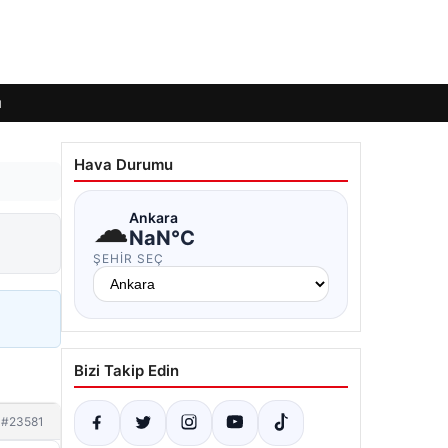
ı
Hava Durumu
☁
Ankara
NaN°C
ŞEHIR SEÇ
Bizi Takip Edin
#23581