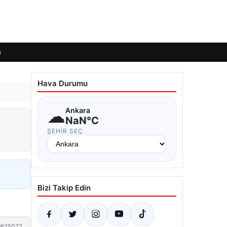
ı
Hava Durumu
☁
Ankara
NaN°C
ŞEHIR SEÇ
Bizi Takip Edin
#25072