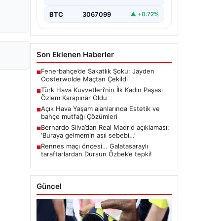
BTC
3067099
▲ +0.72%
Son Eklenen Haberler
Fenerbahçe’de Sakatlık Şoku: Jayden
■
Oosterwolde Maçtan Çekildi
Türk Hava Kuvvetleri’nin İlk Kadın Paşası
■
Özlem Karapınar Oldu
Açık Hava Yaşam alanlarında Estetik ve
■
bahçe mutfağı Çözümleri
Bernardo Silva’dan Real Madrid açıklaması:
■
‘Buraya gelmemin asıl sebebi…’
Rennes maçı öncesi… Galatasaraylı
■
taraftarlardan Dursun Özbek’e tepki!
Güncel