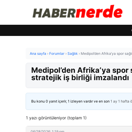
Ana sayfa
›
Forumlar
›
Sağlık
›
Medipol’den Afrika’ya spor sağlığ
Medipol’den Afrika’ya spor 
stratejik iş birliği imzalandı
Bu konu 0 yanıt içerir, 1 izleyen vardır ve en son
1 ay 1 hafta 
1 yazı görüntüleniyor (toplam 1)
06/28/2026: 1:19 pm