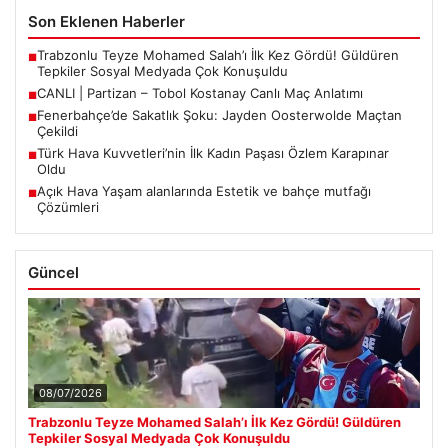
Son Eklenen Haberler
Trabzonlu Teyze Mohamed Salah’ı İlk Kez Gördü! Güldüren
■
Tepkiler Sosyal Medyada Çok Konuşuldu
CANLI | Partizan – Tobol Kostanay Canlı Maç Anlatımı
■
Fenerbahçe’de Sakatlık Şoku: Jayden Oosterwolde Maçtan
■
Çekildi
Türk Hava Kuvvetleri’nin İlk Kadın Paşası Özlem Karapınar
■
Oldu
Açık Hava Yaşam alanlarında Estetik ve bahçe mutfağı
■
Çözümleri
Güncel
08/07/2026
Trabzonlu Teyze Mohamed Salah’ı İlk Kez Gördü! Güldüren
Tepkiler Sosyal Medyada Çok Konuşuldu