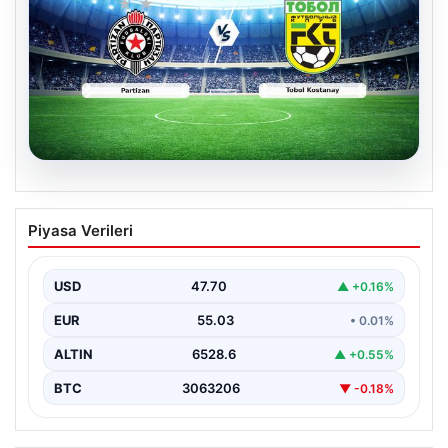
06.08.2026
CANLI | Partizan – Tobol Kostanay Canlı
Piyasa Verileri
Maç Anlatımı
USD
47.70
▲ +0.16%
EUR
55.03
• 0.01%
ALTIN
6528.6
▲ +0.55%
BTC
3063206
▼ -0.18%