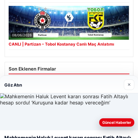
08/06/2026
CANLI | Partizan – Tobol Kostanay Canlı Maç Anlatımı
Son Eklenen Firmalar
Hastaş Beton
×
Göz Atın
05/26/2026
Web sitemizi nasıl kullandığınızı daha iyi anlayabilmek,
Güncel Haberler
deneyiminizi kişiselleştirmek ve geliştirmek amacıyla çerezler
kullanıyoruz.
Çerez Politikamız
Mahkemenin Haluk Levent kararı sonrası Fatih Altaylı