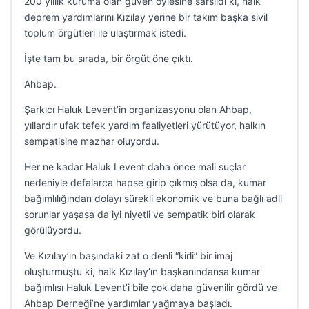
200 yıllık kuruma olan güven öylesine sarsıldı ki, halk
deprem yardımlarını Kızılay yerine bir takım başka sivil
toplum örgütleri ile ulaştırmak istedi.
İşte tam bu sırada, bir örgüt öne çıktı.
Ahbap.
Şarkıcı Haluk Levent’in organizasyonu olan Ahbap,
yıllardır ufak tefek yardım faaliyetleri yürütüyor, halkın
sempatisine mazhar oluyordu.
Her ne kadar Haluk Levent daha önce mali suçlar
nedeniyle defalarca hapse girip çıkmış olsa da, kumar
bağımlılığından dolayı sürekli ekonomik ve buna bağlı adli
sorunlar yaşasa da iyi niyetli ve sempatik biri olarak
görülüyordu.
Ve Kızılay’ın başındaki zat o denli “kirli” bir imaj
oluşturmuştu ki, halk Kızılay’ın başkanındansa kumar
bağımlısı Haluk Levent’i bile çok daha güvenilir gördü ve
Ahbap Derneği’ne yardımlar yağmaya başladı.