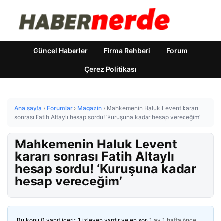
Güncel Haberler
Firma Rehberi
Forum
Çerez Politikası
Ana sayfa
›
Forumlar
›
Magazin
›
Mahkemenin Haluk Levent kararı
sonrası Fatih Altaylı hesap sordu! ‘Kuruşuna kadar hesap vereceğim’
Mahkemenin Haluk Levent
kararı sonrası Fatih Altaylı
hesap sordu! ‘Kuruşuna kadar
hesap vereceğim’
Bu konu 0 yanıt içerir, 1 izleyen vardır ve en son
1 ay 1 hafta önce