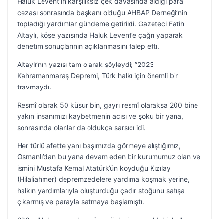
Haluk Levent’in karşılıksız çek davasında aldığı para
cezası sonrasında başkanı olduğu AHBAP Derneği’nin
topladığı yardımlar gündeme getirildi. Gazeteci Fatih
Altaylı, köşe yazısında Haluk Levent’e çağrı yaparak
denetim sonuçlarının açıklanmasını talep etti.
Altaylı’nın yazısı tam olarak şöyleydi; ”2023
Kahramanmaraş Depremi, Türk halkı için önemli bir
travmaydı.
Resmî olarak 50 küsur bin, gayrı resmî olaraksa 200 bine
yakın insanımızı kaybetmenin acısı ve şoku bir yana,
sonrasında olanlar da oldukça sarsıcı idi.
Her türlü afette yanı başımızda görmeye alıştığımız,
Osmanlı’dan bu yana devam eden bir kurumumuz olan ve
ismini Mustafa Kemal Atatürk’ün koyduğu Kızılay
(Hilaliahmer) depremzedelere yardıma koşmak yerine,
halkın yardımlarıyla oluşturduğu çadır stoğunu satışa
çıkarmış ve parayla satmaya başlamıştı.