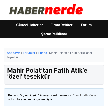
Güncel Haberler
Firma Rehberi
Forum
Çerez Politikası
Ana sayfa
›
Forumlar
›
Finans
›
Mahir Polat’tan Fatih Atik’e ‘özel’
teşekkür
Mahir Polat’tan Fatih Atik’e
‘özel’ teşekkür
Bu konu 0 yanıt içerir, 1 izleyen vardır ve en son
2 ay 1 hafta önce
admin
tarafından güncellenmiştir.