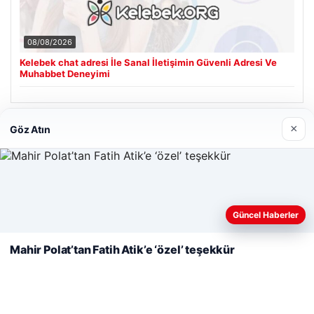
08/08/2026
Kelebek chat adresi İle Sanal İletişimin Güvenli Adresi Ve
Muhabbet Deneyimi
×
Göz Atın
Son Eklenen Firmalar
Web sitemizi nasıl kullandığınızı daha iyi anlayabilmek,
deneyiminizi kişiselleştirmek ve geliştirmek amacıyla çerezler
Güncel Haberler
kullanıyoruz.
Çerez Politikamız
Mahir Polat’tan Fatih Atik’e ‘özel’ teşekkür
Reddet
Kabul Et