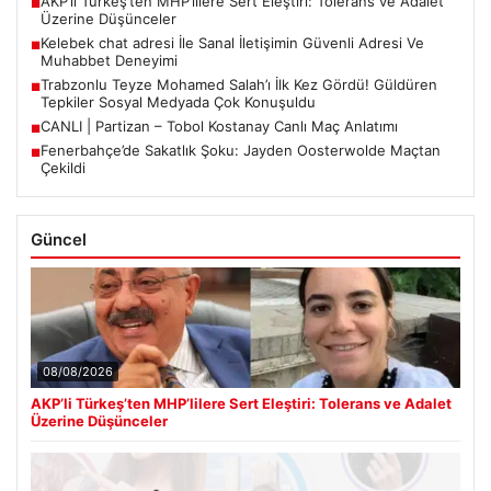
AKP’li Türkeş’ten MHP’lilere Sert Eleştiri: Tolerans ve Adalet
■
Üzerine Düşünceler
Kelebek chat adresi İle Sanal İletişimin Güvenli Adresi Ve
■
Muhabbet Deneyimi
Trabzonlu Teyze Mohamed Salah’ı İlk Kez Gördü! Güldüren
■
Tepkiler Sosyal Medyada Çok Konuşuldu
CANLI | Partizan – Tobol Kostanay Canlı Maç Anlatımı
■
Fenerbahçe’de Sakatlık Şoku: Jayden Oosterwolde Maçtan
■
Çekildi
Güncel
08/08/2026
AKP’li Türkeş’ten MHP’lilere Sert Eleştiri: Tolerans ve Adalet
Üzerine Düşünceler