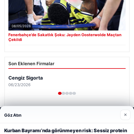
08/05/2026
Fenerbahçe’de Sakatlık Şoku: Jayden Oosterwolde Maçtan
Çekildi
Son Eklenen Firmalar
Cengiz Sigorta
06/23/2026
×
Göz Atın
Web sitemizi nasıl kullandığınızı daha iyi anlayabilmek,
deneyiminizi kişiselleştirmek ve geliştirmek amacıyla çerezler
kullanıyoruz.
Çerez Politikamız
Kurban Bayramı’nda görünmeyen risk: Sessiz protein
© 2026 Haber Nerde | Güncel Haberler