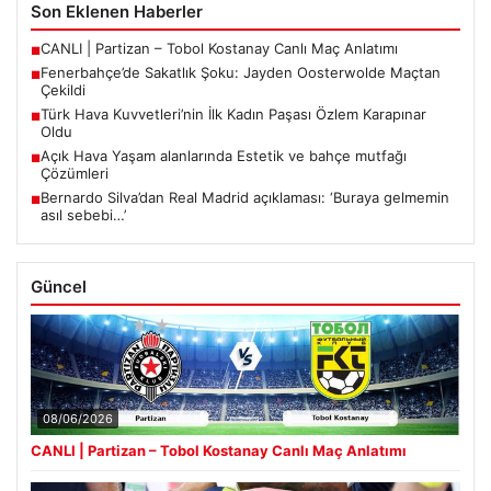
Son Eklenen Haberler
CANLI | Partizan – Tobol Kostanay Canlı Maç Anlatımı
■
Fenerbahçe’de Sakatlık Şoku: Jayden Oosterwolde Maçtan
■
Çekildi
Türk Hava Kuvvetleri’nin İlk Kadın Paşası Özlem Karapınar
■
Oldu
Açık Hava Yaşam alanlarında Estetik ve bahçe mutfağı
■
Çözümleri
Bernardo Silva’dan Real Madrid açıklaması: ‘Buraya gelmemin
■
asıl sebebi…’
Güncel
08/06/2026
CANLI | Partizan – Tobol Kostanay Canlı Maç Anlatımı