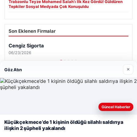
Trabzonlu Teyze Mohamed Salah’ı İlk Kez Gördü! Güldüren
Tepkiler Sosyal Medyada Çok Konuşuldu
Son Eklenen Firmalar
Cengiz Sigorta
06/23/2026
×
Göz Atın
© 2026 Haber Nerde | Güncel Haberler
Web sitemizi nasıl kullandığınızı daha iyi anlayabilmek,
Güncel Haberler
Tercüme Bürosu
|
Malta Dil Okulu
|
lemagrup.com.tr
deneyiminizi kişiselleştirmek ve geliştirmek amacıyla çerezler
ipto
rt
rt
rt
 escort
 escort
 escort
 giriş
cort
 İzle
 escort
 escort
 escort
er escort
scort
cio
alkalı escort
stanbul escort
kullanıyoruz.
Çerez Politikamız
Küçükçekmece’de 1 kişinin öldüğü silahlı saldırıya
ilişkin 2 şüpheli yakalandı
Reddet
Kabul Et