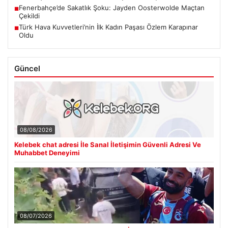
Fenerbahçe’de Sakatlık Şoku: Jayden Oosterwolde Maçtan
■
Çekildi
Türk Hava Kuvvetleri’nin İlk Kadın Paşası Özlem Karapınar
■
Oldu
Güncel
08/08/2026
Kelebek chat adresi İle Sanal İletişimin Güvenli Adresi Ve
Muhabbet Deneyimi
08/07/2026