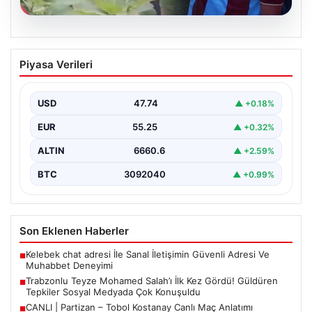
07.08.2026
Trabzonlu Teyze Mohamed Salah’ı İlk
Piyasa Verileri
Kez Gördü! Güldüren Tepkiler Sosyal
Medyada Çok Konuşuldu
USD
47.74
▲ +0.18%
Trabzon’un gözde ilçesi Araklı’ya, dünya futbolunun en
tanınmış isimlerinden biri olan Mohamed Salah’ın
EUR
55.25
▲ +0.32%
reklam…
ALTIN
6660.6
▲ +2.59%
BTC
3092040
▲ +0.99%
Son Eklenen Haberler
Kelebek chat adresi İle Sanal İletişimin Güvenli Adresi Ve
■
Muhabbet Deneyimi
Trabzonlu Teyze Mohamed Salah’ı İlk Kez Gördü! Güldüren
■
Tepkiler Sosyal Medyada Çok Konuşuldu
CANLI | Partizan – Tobol Kostanay Canlı Maç Anlatımı
■