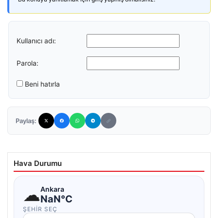
Kullanıcı adı:
Parola:
Beni hatırla
Paylaş:
Hava Durumu
☁
Ankara
NaN°C
ŞEHIR SEÇ