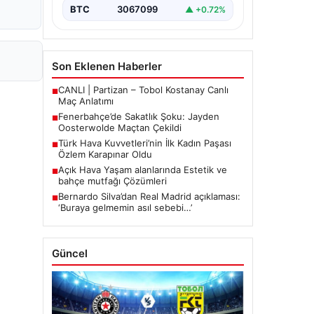
mücadelede…
BTC
3067099
▲ +0.72%
Son Eklenen Haberler
CANLI | Partizan – Tobol Kostanay Canlı
■
Maç Anlatımı
Fenerbahçe’de Sakatlık Şoku: Jayden
■
Oosterwolde Maçtan Çekildi
Türk Hava Kuvvetleri’nin İlk Kadın Paşası
■
Özlem Karapınar Oldu
Açık Hava Yaşam alanlarında Estetik ve
■
bahçe mutfağı Çözümleri
Bernardo Silva’dan Real Madrid açıklaması:
■
‘Buraya gelmemin asıl sebebi…’
Güncel