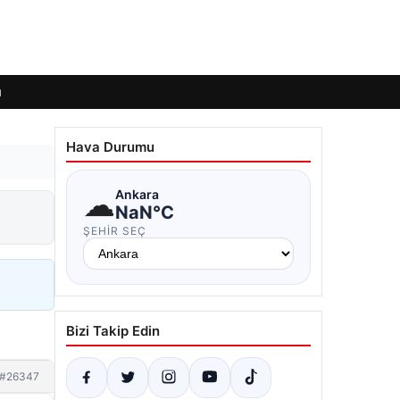
ı
Hava Durumu
☁
Ankara
NaN°C
ŞEHIR SEÇ
Bizi Takip Edin
#26347