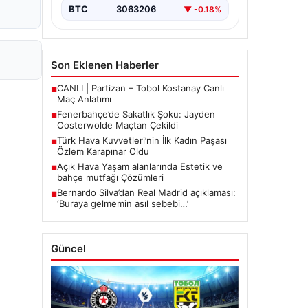
mücadelede…
BTC
3063206
▼ -0.18%
Son Eklenen Haberler
CANLI | Partizan – Tobol Kostanay Canlı
■
Maç Anlatımı
Fenerbahçe’de Sakatlık Şoku: Jayden
■
Oosterwolde Maçtan Çekildi
Türk Hava Kuvvetleri’nin İlk Kadın Paşası
■
Özlem Karapınar Oldu
Açık Hava Yaşam alanlarında Estetik ve
■
bahçe mutfağı Çözümleri
Bernardo Silva’dan Real Madrid açıklaması:
■
‘Buraya gelmemin asıl sebebi…’
Güncel