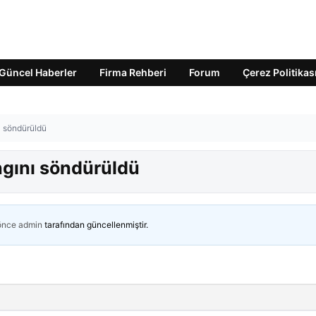
Güncel Haberler
Firma Rehberi
Forum
Çerez Politikas
ı söndürüldü
angını söndürüldü
 önce
admin
tarafından güncellenmiştir.