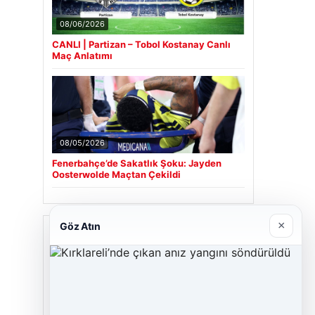
08/06/2026
CANLI | Partizan – Tobol Kostanay Canlı
Maç Anlatımı
08/05/2026
Fenerbahçe’de Sakatlık Şoku: Jayden
Oosterwolde Maçtan Çekildi
×
Göz Atın
Son Eklenen Firmalar
Cengiz Sigorta
06/23/2026