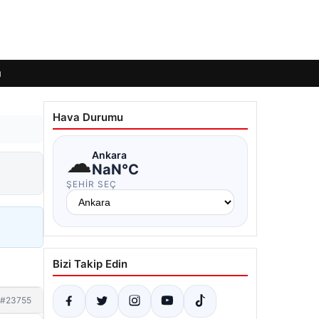
ı
Hava Durumu
☁
Ankara
NaN°C
ŞEHIR SEÇ
Bizi Takip Edin
#23755