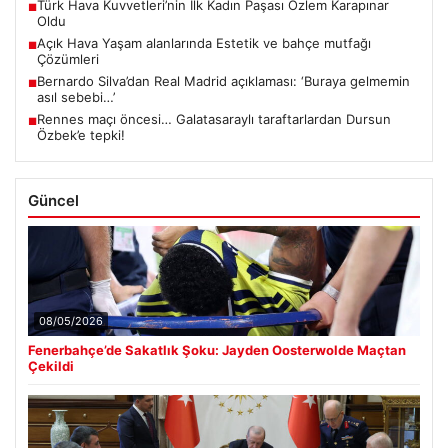
Türk Hava Kuvvetleri’nin İlk Kadın Paşası Özlem Karapınar
■
Oldu
Açık Hava Yaşam alanlarında Estetik ve bahçe mutfağı
■
Çözümleri
Bernardo Silva’dan Real Madrid açıklaması: ‘Buraya gelmemin
■
asıl sebebi…’
Rennes maçı öncesi… Galatasaraylı taraftarlardan Dursun
■
Özbek’e tepki!
Güncel
08/05/2026
Fenerbahçe’de Sakatlık Şoku: Jayden Oosterwolde Maçtan
Çekildi