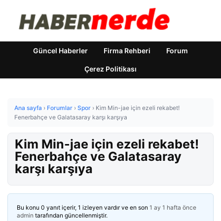
Güncel Haberler
Firma Rehberi
Forum
Çerez Politikası
Ana sayfa
›
Forumlar
›
Spor
›
Kim Min-jae için ezeli rekabet!
Fenerbahçe ve Galatasaray karşı karşıya
Kim Min-jae için ezeli rekabet!
Fenerbahçe ve Galatasaray
karşı karşıya
Bu konu 0 yanıt içerir, 1 izleyen vardır ve en son
1 ay 1 hafta önce
admin
tarafından güncellenmiştir.