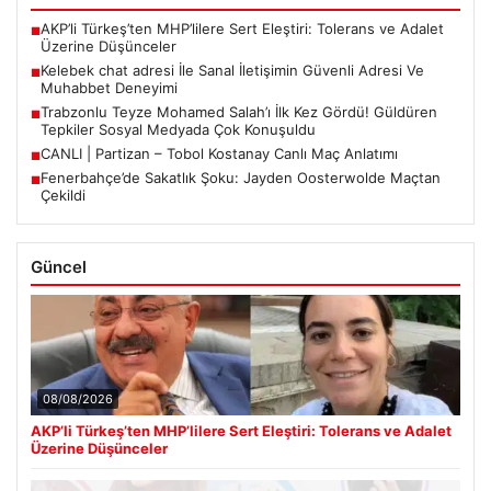
AKP’li Türkeş’ten MHP’lilere Sert Eleştiri: Tolerans ve Adalet
■
Üzerine Düşünceler
Kelebek chat adresi İle Sanal İletişimin Güvenli Adresi Ve
■
Muhabbet Deneyimi
Trabzonlu Teyze Mohamed Salah’ı İlk Kez Gördü! Güldüren
■
Tepkiler Sosyal Medyada Çok Konuşuldu
CANLI | Partizan – Tobol Kostanay Canlı Maç Anlatımı
■
Fenerbahçe’de Sakatlık Şoku: Jayden Oosterwolde Maçtan
■
Çekildi
Güncel
08/08/2026
AKP’li Türkeş’ten MHP’lilere Sert Eleştiri: Tolerans ve Adalet
Üzerine Düşünceler