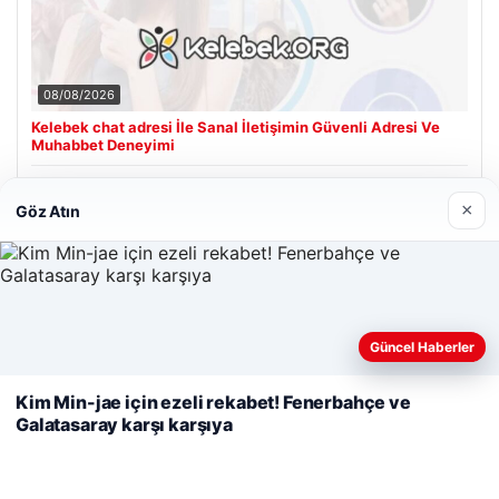
08/08/2026
Kelebek chat adresi İle Sanal İletişimin Güvenli Adresi Ve
Muhabbet Deneyimi
×
Göz Atın
Son Eklenen Firmalar
Cengiz Sigorta
06/23/2026
Web sitemizi nasıl kullandığınızı daha iyi anlayabilmek,
Güncel Haberler
deneyiminizi kişiselleştirmek ve geliştirmek amacıyla çerezler
kullanıyoruz.
Çerez Politikamız
Kim Min-jae için ezeli rekabet! Fenerbahçe ve
Galatasaray karşı karşıya
Reddet
Kabul Et
© 2026 Haber Nerde | Güncel Haberler