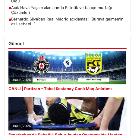
Oldu
Açık Hava Yaşam alanlarında Estetik ve bahçe mutfağı
■
Çözümleri
Bernardo Silva’dan Real Madrid açıklaması: ‘Buraya gelmemin
■
asıl sebebi…’
Güncel
08/06/2026
CANLI | Partizan – Tobol Kostanay Canlı Maç Anlatımı
08/05/2026
Fenerbahçe’de Sakatlık Şoku: Jayden Oosterwolde Maçtan