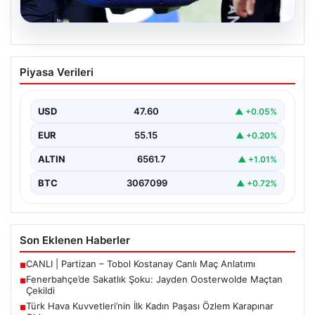
05.08.2026
Fenerbahçe’de Sakatlık Şoku: Jayden
Piyasa Verileri
Oosterwolde Maçtan Çekildi
Fenerbahçe'nin başarılı savunmacılarından Jayden
Oosterwolde, UEFA Avrupa Ligi'nde Sturm Graz ile
USD
47.60
▲ +0.05%
karşılaştıkları zorlu mücadelede…
EUR
55.15
▲ +0.20%
ALTIN
6561.7
▲ +1.01%
BTC
3067099
▲ +0.72%
Son Eklenen Haberler
CANLI | Partizan – Tobol Kostanay Canlı Maç Anlatımı
■
Fenerbahçe’de Sakatlık Şoku: Jayden Oosterwolde Maçtan
■
Çekildi
Türk Hava Kuvvetleri’nin İlk Kadın Paşası Özlem Karapınar
■