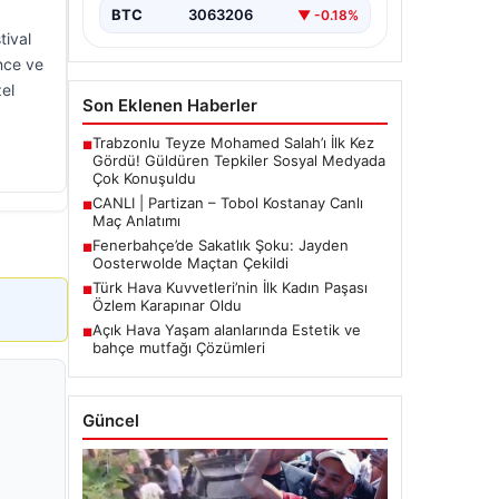
BTC
3063206
▼ -0.18%
tival
ence ve
zel
Son Eklenen Haberler
Trabzonlu Teyze Mohamed Salah’ı İlk Kez
■
Gördü! Güldüren Tepkiler Sosyal Medyada
Çok Konuşuldu
CANLI | Partizan – Tobol Kostanay Canlı
■
Maç Anlatımı
Fenerbahçe’de Sakatlık Şoku: Jayden
■
Oosterwolde Maçtan Çekildi
Türk Hava Kuvvetleri’nin İlk Kadın Paşası
■
Özlem Karapınar Oldu
Açık Hava Yaşam alanlarında Estetik ve
■
bahçe mutfağı Çözümleri
Güncel