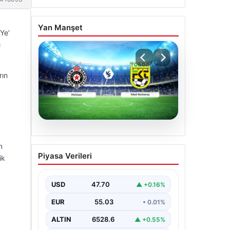
Yan Manşet
Ye’
ı
rın
06.08.2026
n
CANLI | Partizan – Tobol
Piyasa Verileri
ik
Kostanay Canlı Maç
Anlatımı
USD
47.70
▲ +0.16%
EUR
55.03
• 0.01%
ALTIN
6528.6
▲ +0.55%