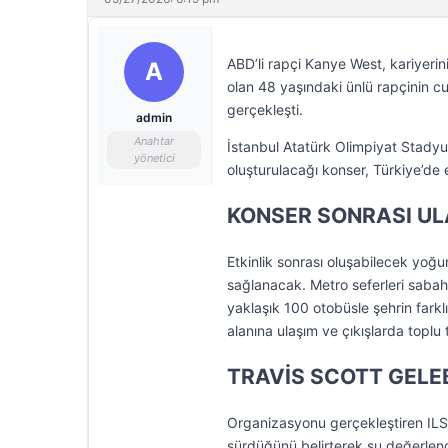
ABD’li rapçi Kanye West, kariyerin
A
olan 48 yaşındaki ünlü rapçinin cu
gerçekleşti.
admin
Anahtar
İstanbul Atatürk Olimpiyat Stadyumu
yönetici
oluşturulacağı konser, Türkiye’de e
KONSER SONRASI UL
Etkinlik sonrası oluşabilecek yoğ
sağlanacak. Metro seferleri saba
yaklaşık 100 otobüsle şehrin farklı 
alanına ulaşım ve çıkışlarda toplu 
TRAVİS SCOTT GELEB
Organizasyonu gerçekleştiren ILS 
sürdüğünü belirterek şu değerle