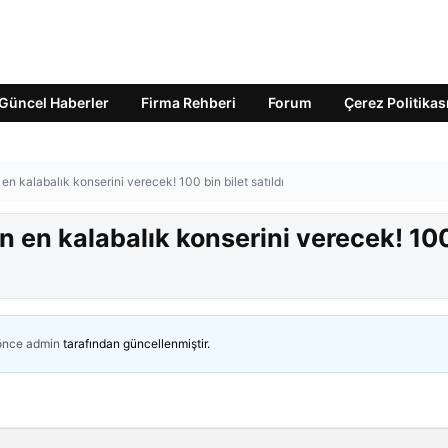
Güncel Haberler
Firma Rehberi
Forum
Çerez Politikas
en kalabalık konserini verecek! 100 bin bilet satıldı
n en kalabalık konserini verecek! 10
 önce
admin
tarafından güncellenmiştir.