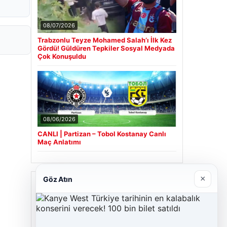
08/07/2026
Trabzonlu Teyze Mohamed Salah’ı İlk Kez
Gördü! Güldüren Tepkiler Sosyal Medyada
Çok Konuşuldu
08/06/2026
CANLI | Partizan – Tobol Kostanay Canlı
Maç Anlatımı
×
Göz Atın
Son Eklenen Firmalar
Cengiz Sigorta
06/23/2026