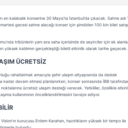
in en kalabalık konserine 30 Mayıs’ta İstanbul’da çıkacak. Sahne adı ‘
martesi gecesi sahne alacağı konser için şimdiden 100 bin bilet satış
’nda tribünlerin yanı sıra saha içerisinde de seyirciler için ek alanla
n yüksek katılımın gerçekleştiği biletli etkinlik olarak tarihe geçecek.
AŞIM ÜCRETSİZ
unluğu rahatlatmak amacıyla şehir ulaşım altyapısında da destek
ha kadar devam etmesi planlanırken, konser sonrasında İBB tarafında
noktalarına ücretsiz ulaşım desteği verecek. Yetkililer, özellikle etkinl
taşıma kullanımının önceliklendirilmesini tavsiye ediyor.
İLİR
Vision’ın kurucusu Erdem Karahan, hazırlıkların yüksek bir tempo ile
ndirmede bulundu: