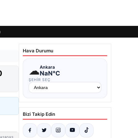
ı
Hava Durumu
☁
Ankara
0
NaN°C
ŞEHIR SEÇ
Bizi Takip Edin
#18093