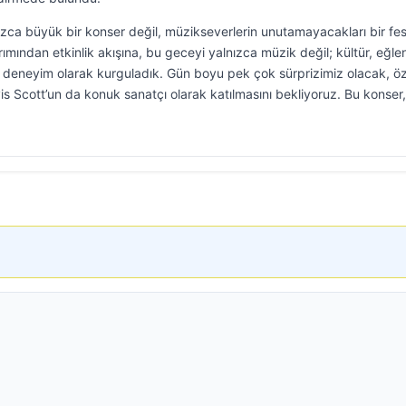
ızca büyük bir konser değil, müzikseverlerin unutamayacakları bir fes
ımından etkinlik akışına, bu geceyi yalnızca müzik değil; kültür, eğl
ir deneyim olarak kurguladık. Gün boyu pek çok sürprizimiz olacak, ö
s Scott’un da konuk sanatçı olarak katılmasını bekliyoruz. Bu konser,