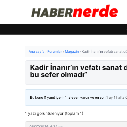
Ana sayfa
›
Forumlar
›
Magazin
›
Kadir İnanır’ın vefatı sanat 
Kadir İnanır’ın vefatı sana
bu sefer olmadı”
Bu konu 0 yanıt içerir, 1 izleyen vardır ve en son
1 ay 1 hafta 
1 yazı görüntüleniyor (toplam 1)
06/27/2026: 4:34 pm