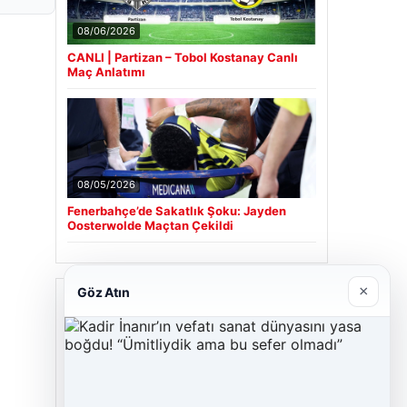
08/06/2026
CANLI | Partizan – Tobol Kostanay Canlı
Maç Anlatımı
08/05/2026
Fenerbahçe’de Sakatlık Şoku: Jayden
Oosterwolde Maçtan Çekildi
×
Göz Atın
Son Eklenen Firmalar
Hastaş Beton
05/26/2026