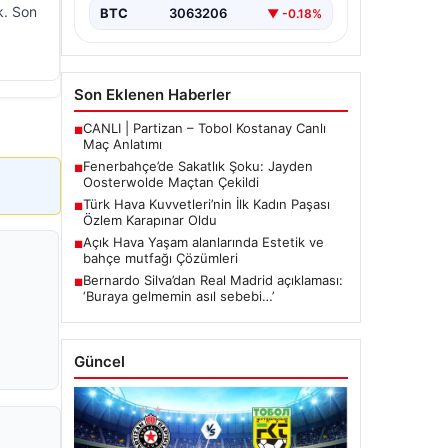
mücadelede…
k. Son
BTC
3063206
▼ -0.18%
Son Eklenen Haberler
CANLI | Partizan – Tobol Kostanay Canlı
■
Maç Anlatımı
Fenerbahçe’de Sakatlık Şoku: Jayden
■
Oosterwolde Maçtan Çekildi
Türk Hava Kuvvetleri’nin İlk Kadın Paşası
■
Özlem Karapınar Oldu
Açık Hava Yaşam alanlarında Estetik ve
■
bahçe mutfağı Çözümleri
Bernardo Silva’dan Real Madrid açıklaması:
■
‘Buraya gelmemin asıl sebebi…’
Güncel