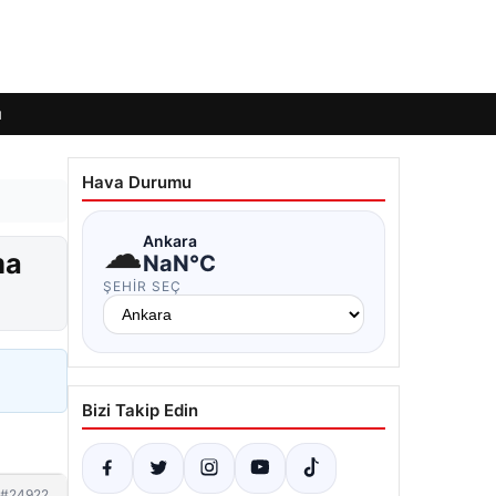
ı
Hava Durumu
☁
Ankara
ma
NaN°C
ŞEHIR SEÇ
Bizi Takip Edin
#24922