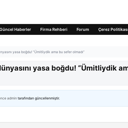
Güncel Haberler
Firma Rehberi
Forum
Çerez Politikas
dünyasını yasa boğdu! “Ümitliydik ama bu sefer olmadı”
t dünyasını yasa boğdu! “Ümitliydik a
önce
admin
tarafından güncellenmiştir.