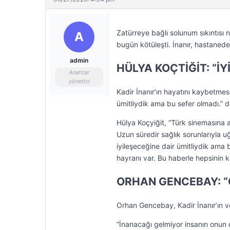
Zatürreye bağlı solunum sıkıntısı
A
bugün kötüleşti. İnanır, hastaned
admin
HÜLYA KOÇTİĞİT: “İ
Anahtar
yönetici
Kadir İnanır’ın hayatını kaybetme
ümitliydik ama bu sefer olmadı.” d
Hülya Koçyiğit, “Türk sinemasına alt
Uzun süredir sağlık sorunlarıyla 
iyileşeceğine dair ümitliydik ama 
hayranı var. Bu haberle hepsinin k
ORHAN GENCEBAY: “
Orhan Gencebay, Kadir İnanır’ın v
“İnanacağı gelmiyor insanın onun