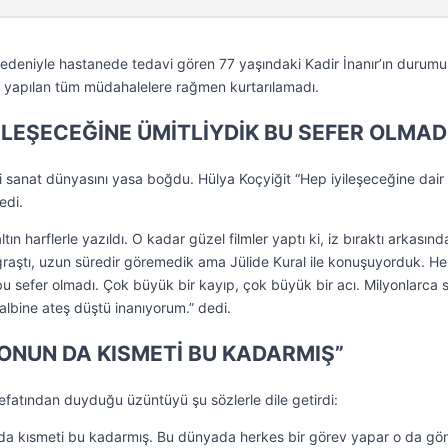
 nedeniyle hastanede tedavi gören 77 yaşındaki Kadir İnanır’ın durumu
e yapılan tüm müdahalelere rağmen kurtarılamadı.
YİLEŞECEĞİNE ÜMİTLİYDİK BU SEFER OLMAD
si sanat dünyasını yasa boğdu. Hülya Koçyiğit “Hep iyileşeceğine dair
edi.
ın harflerle yazıldı. O kadar güzel filmler yaptı ki, iz bıraktı arkasınd
uğraştı, uzun süredir göremedik ama Jülide Kural ile konuşuyorduk. H
bu sefer olmadı. Çok büyük bir kayıp, çok büyük bir acı. Milyonlarca 
albine ateş düştü inanıyorum.” dedi.
ONUN DA KISMETİ BU KADARMIŞ”
efatından duyduğu üzüntüyü şu sözlerle dile getirdi:
 da kısmeti bu kadarmış. Bu dünyada herkes bir görev yapar o da gör