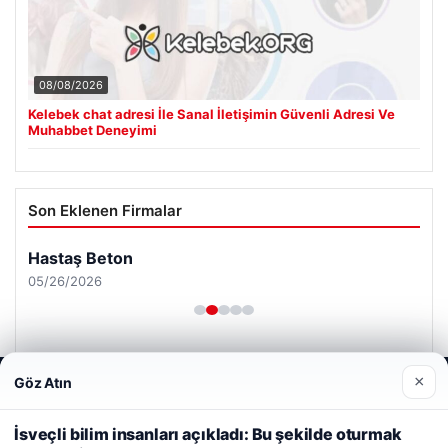
08/08/2026
Kelebek chat adresi İle Sanal İletişimin Güvenli Adresi Ve
Muhabbet Deneyimi
Son Eklenen Firmalar
Hastaş Beton
05/26/2026
×
Göz Atın
Web sitemizi nasıl kullandığınızı daha iyi anlayabilmek,
deneyiminizi kişiselleştirmek ve geliştirmek amacıyla çerezler
kullanıyoruz.
Çerez Politikamız
İsveçli bilim insanları açıkladı: Bu şekilde oturmak
© 2026 Haber Nerde | Güncel Haberler