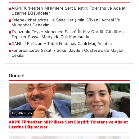
AKP’li Türkeş’ten MHP’lilere Sert Eleştiri: Tolerans ve Adalet
■
Üzerine Düşünceler
Kelebek chat adresi İle Sanal İletişimin Güvenli Adresi Ve
■
Muhabbet Deneyimi
Trabzonlu Teyze Mohamed Salah’ı İlk Kez Gördü! Güldüren
■
Tepkiler Sosyal Medyada Çok Konuşuldu
CANLI | Partizan – Tobol Kostanay Canlı Maç Anlatımı
■
Fenerbahçe’de Sakatlık Şoku: Jayden Oosterwolde Maçtan
■
Çekildi
Güncel
08/08/2026
AKP’li Türkeş’ten MHP’lilere Sert Eleştiri: Tolerans ve Adalet
Üzerine Düşünceler