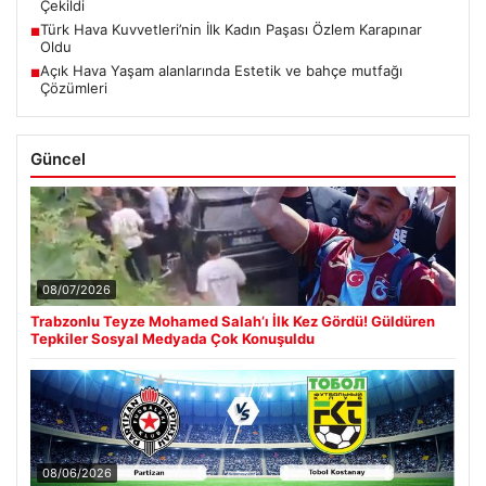
Çekildi
Türk Hava Kuvvetleri’nin İlk Kadın Paşası Özlem Karapınar
■
Oldu
Açık Hava Yaşam alanlarında Estetik ve bahçe mutfağı
■
Çözümleri
Güncel
08/07/2026
Trabzonlu Teyze Mohamed Salah’ı İlk Kez Gördü! Güldüren
Tepkiler Sosyal Medyada Çok Konuşuldu
08/06/2026