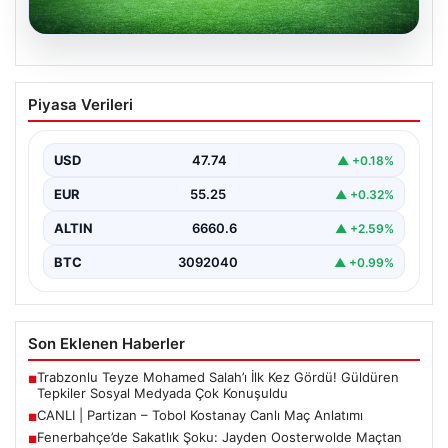
06.08.2026
CANLI | Partizan – Tobol Kostanay Canlı
Piyasa Verileri
Maç Anlatımı
USD
47.74
▲ +0.18%
EUR
55.25
▲ +0.32%
ALTIN
6660.6
▲ +2.59%
BTC
3092040
▲ +0.99%
Son Eklenen Haberler
Trabzonlu Teyze Mohamed Salah’ı İlk Kez Gördü! Güldüren
■
Tepkiler Sosyal Medyada Çok Konuşuldu
CANLI | Partizan – Tobol Kostanay Canlı Maç Anlatımı
■
Fenerbahçe’de Sakatlık Şoku: Jayden Oosterwolde Maçtan
■