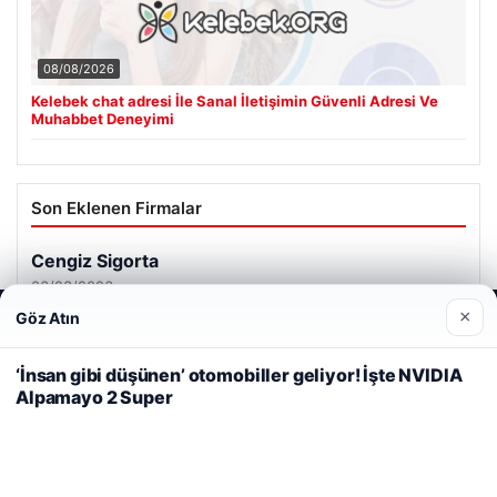
08/08/2026
Kelebek chat adresi İle Sanal İletişimin Güvenli Adresi Ve
Muhabbet Deneyimi
Son Eklenen Firmalar
Cengiz Sigorta
06/23/2026
×
Göz Atın
Web sitemizi nasıl kullandığınızı daha iyi anlayabilmek,
deneyiminizi kişiselleştirmek ve geliştirmek amacıyla çerezler
kullanıyoruz.
Çerez Politikamız
‘İnsan gibi düşünen’ otomobiller geliyor! İşte NVIDIA
Alpamayo 2 Super
Reddet
Kabul Et
© 2026 Haber Nerde | Güncel Haberler