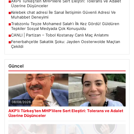
AKP’li Türkeş’ten MHP’lilere Sert Eleştiri: Tolerans ve Adalet
■
Üzerine Düşünceler
Kelebek chat adresi İle Sanal İletişimin Güvenli Adresi Ve
■
Muhabbet Deneyimi
Trabzonlu Teyze Mohamed Salah’ı İlk Kez Gördü! Güldüren
■
Tepkiler Sosyal Medyada Çok Konuşuldu
CANLI | Partizan – Tobol Kostanay Canlı Maç Anlatımı
■
Fenerbahçe’de Sakatlık Şoku: Jayden Oosterwolde Maçtan
■
Çekildi
Güncel
08/08/2026
AKP’li Türkeş’ten MHP’lilere Sert Eleştiri: Tolerans ve Adalet
Üzerine Düşünceler