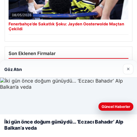
08/05/2026
Fenerbahçe’de Sakatlık Şoku: Jayden Oosterwolde Maçtan
Çekildi
Son Eklenen Firmalar
×
Göz Atın
Web sitemizi nasıl kullandığınızı daha iyi anlayabilmek,
Güncel Haberler
deneyiminizi kişiselleştirmek ve geliştirmek amacıyla çerezler
kullanıyoruz.
Çerez Politikamız
İki gün önce doğum günüydü… ‘Eczacı Bahadır’ Alp
Balkan’a veda
Reddet
Kabul Et