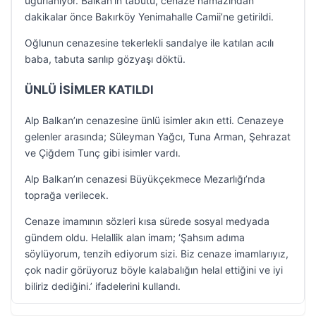
uğurlanıyor. Balkan’ın tabutu, cenaze namazından
dakikalar önce Bakırköy Yenimahalle Camii’ne getirildi.
Oğlunun cenazesine tekerlekli sandalye ile katılan acılı
baba, tabuta sarılıp gözyaşı döktü.
ÜNLÜ İSİMLER KATILDI
Alp Balkan’ın cenazesine ünlü isimler akın etti. Cenazeye
gelenler arasında; Süleyman Yağcı, Tuna Arman, Şehrazat
ve Çiğdem Tunç gibi isimler vardı.
Alp Balkan’ın cenazesi Büyükçekmece Mezarlığı’nda
toprağa verilecek.
Cenaze imamının sözleri kısa sürede sosyal medyada
gündem oldu. Helallik alan imam; ‘Şahsım adıma
söylüyorum, tenzih ediyorum sizi. Biz cenaze imamlarıyız,
çok nadir görüyoruz böyle kalabalığın helal ettiğini ve iyi
biliriz dediğini.’ ifadelerini kullandı.