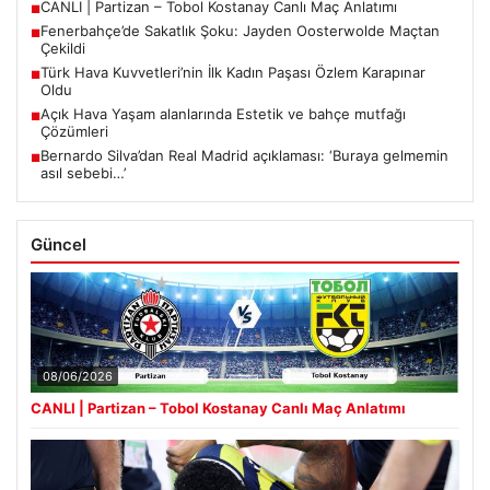
CANLI | Partizan – Tobol Kostanay Canlı Maç Anlatımı
■
Fenerbahçe’de Sakatlık Şoku: Jayden Oosterwolde Maçtan
■
Çekildi
Türk Hava Kuvvetleri’nin İlk Kadın Paşası Özlem Karapınar
■
Oldu
Açık Hava Yaşam alanlarında Estetik ve bahçe mutfağı
■
Çözümleri
Bernardo Silva’dan Real Madrid açıklaması: ‘Buraya gelmemin
■
asıl sebebi…’
Güncel
08/06/2026
CANLI | Partizan – Tobol Kostanay Canlı Maç Anlatımı