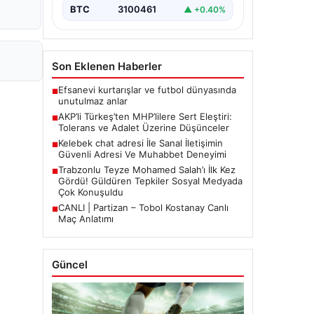
BTC
3100461
▲ +0.40%
Son Eklenen Haberler
Efsanevi kurtarışlar ve futbol dünyasında
■
unutulmaz anlar
AKP’li Türkeş’ten MHP’lilere Sert Eleştiri:
■
Tolerans ve Adalet Üzerine Düşünceler
Kelebek chat adresi İle Sanal İletişimin
■
Güvenli Adresi Ve Muhabbet Deneyimi
Trabzonlu Teyze Mohamed Salah’ı İlk Kez
■
Gördü! Güldüren Tepkiler Sosyal Medyada
Çok Konuşuldu
CANLI | Partizan – Tobol Kostanay Canlı
■
Maç Anlatımı
Güncel