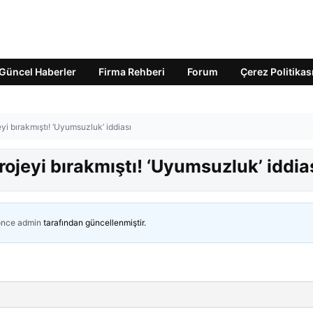
Güncel Haberler
Firma Rehberi
Forum
Çerez Politikas
eyi bırakmıştı! ‘Uyumsuzluk’ iddiası
projeyi bırakmıştı! ‘Uyumsuzluk’ iddia
önce
admin
tarafından güncellenmiştir.