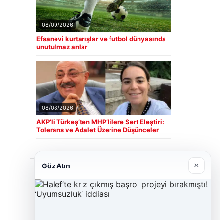
08/09/2026
Efsanevi kurtarışlar ve futbol dünyasında
unutulmaz anlar
08/08/2026
AKP’li Türkeş’ten MHP’lilere Sert Eleştiri:
Tolerans ve Adalet Üzerine Düşünceler
×
Göz Atın
Son Eklenen Firmalar