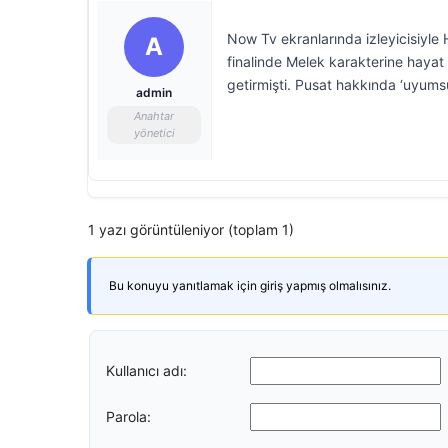
Now Tv ekranlarında izleyicisiyle H
A
finalinde Melek karakterine hayat
getirmişti. Pusat hakkında ‘uyums
admin
Anahtar
yönetici
1 yazı görüntüleniyor (toplam 1)
Bu konuyu yanıtlamak için giriş yapmış olmalısınız.
Kullanıcı adı:
Parola: