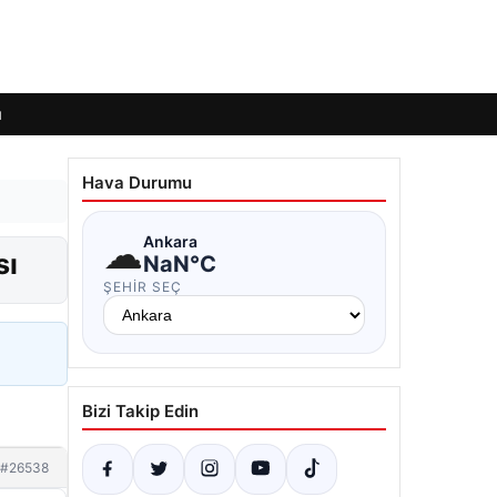
ı
Hava Durumu
☁
Ankara
sı
NaN°C
ŞEHIR SEÇ
Bizi Takip Edin
#26538