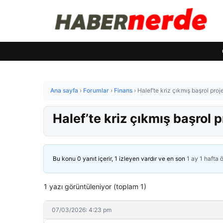
Ana sayfa
›
Forumlar
›
Finans
›
Halef’te kriz çıkmış başrol proj
Halef’te kriz çıkmış başrol 
Bu konu 0 yanıt içerir, 1 izleyen vardır ve en son
1 ay 1 hafta 
1 yazı görüntüleniyor (toplam 1)
07/03/2026: 4:23 pm