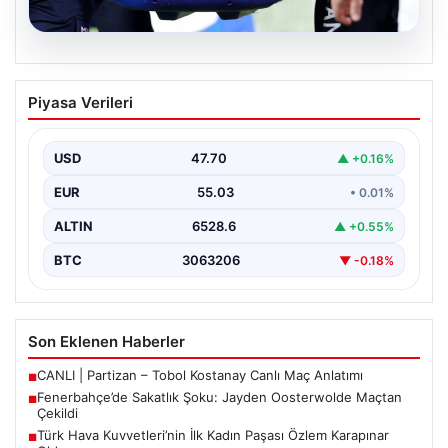
05.08.2026
Fenerbahçe’de Sakatlık Şoku: Jayden
Piyasa Verileri
Oosterwolde Maçtan Çekildi
Fenerbahçe'nin başarılı savunmacılarından Jayden
Oosterwolde, UEFA Avrupa Ligi'nde Sturm Graz ile
USD
47.70
▲ +0.16%
karşılaştıkları zorlu mücadelede…
EUR
55.03
• 0.01%
ALTIN
6528.6
▲ +0.55%
BTC
3063206
▼ -0.18%
Son Eklenen Haberler
CANLI | Partizan – Tobol Kostanay Canlı Maç Anlatımı
■
Fenerbahçe’de Sakatlık Şoku: Jayden Oosterwolde Maçtan
■
Çekildi
Türk Hava Kuvvetleri’nin İlk Kadın Paşası Özlem Karapınar
■