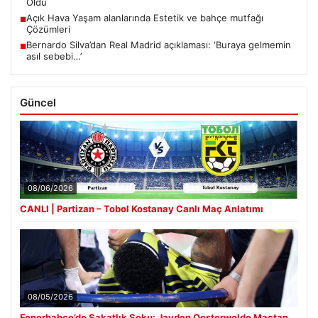
Oldu
Açık Hava Yaşam alanlarında Estetik ve bahçe mutfağı
■
Çözümleri
Bernardo Silva’dan Real Madrid açıklaması: ‘Buraya gelmemin
■
asıl sebebi…’
Güncel
08/06/2026
CANLI | Partizan – Tobol Kostanay Canlı Maç Anlatımı
08/05/2026
Fenerbahçe’de Sakatlık Şoku: Jayden Oosterwolde Maçtan