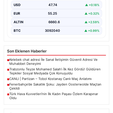
USD
47.74
▲ +0.18%
Trabzon’un gözde ilçesi Araklı’ya, dünya futbolunun en
tanınmış isimlerinden biri olan Mohamed Salah’ın
EUR
55.25
▲ +0.32%
reklam…
ALTIN
6660.6
▲ +2.59%
BTC
3092040
▲ +0.99%
Son Eklenen Haberler
Kelebek chat adresi İle Sanal İletişimin Güvenli Adresi Ve
■
Muhabbet Deneyimi
Trabzonlu Teyze Mohamed Salah’ı İlk Kez Gördü! Güldüren
■
Tepkiler Sosyal Medyada Çok Konuşuldu
CANLI | Partizan – Tobol Kostanay Canlı Maç Anlatımı
■
Fenerbahçe’de Sakatlık Şoku: Jayden Oosterwolde Maçtan
■
Çekildi
Türk Hava Kuvvetleri’nin İlk Kadın Paşası Özlem Karapınar
■
Oldu