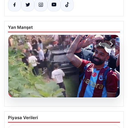
Yan Manşet
07.08.2026
Trabzonlu Teyze Mohamed Salah’ı İlk
Piyasa Verileri
Kez Gördü! Güldüren Tepkiler Sosyal
Medyada Çok Konuşuldu