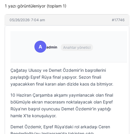
1 yazı görüntüleniyor (toplam 1)
05/26/2026: 7:04 am
#17746
A
admin
Anahtar yönetici
Çağatay Ulusoy ve Demet Özdemir’in başrollerini
paylaştığı Eşref Rüya final yapıyor. Sezon finali
yapacakken final kararı alan dizide kaos da bitmiyor.
10 Haziran Çarşamba akşamı yayınlanacak olan final
bölümüyle ekran macerasını noktalayacak olan Eşref
Rüya’nın başrol oyuncusu Demet Özdemir’in yaptığı
hamle X’te konuşuluyor.
Demet Özdemir, Eşref Rüya’daki rol arkadaşı Ceren
Benderlioğlu’nu Instagram’da takipten çıktı.